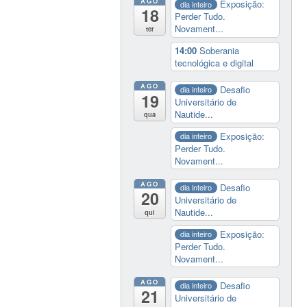
AGO
Exposição:
dia inteiro
18
Perder Tudo.
Novament...
ter
14:00
Soberania
tecnológica e digital
AGO
Desafio
dia inteiro
19
Universitário de
Nautide...
qua
Exposição:
dia inteiro
Perder Tudo.
Novament...
AGO
Desafio
dia inteiro
20
Universitário de
Nautide...
qui
Exposição:
dia inteiro
Perder Tudo.
Novament...
AGO
Desafio
dia inteiro
21
Universitário de