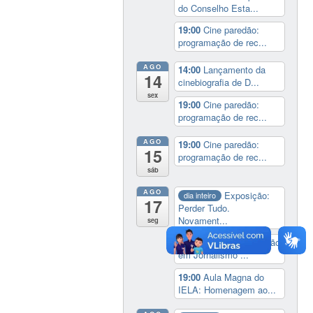
do Conselho Esta...
19:00
Cine paredão:
programação de rec...
AGO
14:00
Lançamento da
14
cinebiografia de D...
sex
19:00
Cine paredão:
programação de rec...
AGO
19:00
Cine paredão:
15
programação de rec...
sáb
AGO
Exposição:
dia inteiro
17
Perder Tudo.
Novament...
seg
16:00
Curso de formação
em Jornalismo ...
19:00
Aula Magna do
IELA: Homenagem ao...