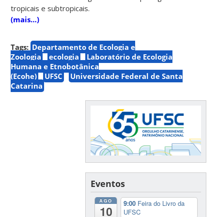
tropicais e subtropicais.
(mais…)
Tags:
Departamento de Ecologia e
Zoologia
ecologia
Laboratório de Ecologia
Humana e Etnobotânica
(Ecohe)
UFSC
Universidade Federal de Santa
Catarina
Eventos
AGO
9:00
Feira do Livro da
10
UFSC