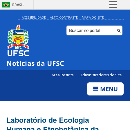
BRASIL
Simplifique!
ACESSIBILIDADE
ALTO CONTRASTE
MAPA DO SITE
Comunica BR
Participe
Acesso à informação
Legislação
Notícias da UFSC
Canais
Área Restrita
Administradores do Site
MENU
Laboratório de Ecologia
Humana e Etnobotânica da