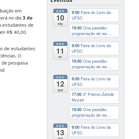
aduação em
AGO
9:00
Feira do Livro da
10
rerá no dia
3 de
UFSC
seg
ra estudantes de
19:00
Cine paredão:
tam R$ 40,00.
programação de rec...
AGO
9:00
Feira do Livro da
ão de estudantes
11
UFSC
iências. O
ter
19:00
Cine paredão:
s de pesquisa.
programação de rec...
il.
AGO
9:00
Feira do Livro da
12
UFSC
qua
17:00
3º Prêmio Zahidé
Muzart
19:00
Cine paredão:
programação de rec...
AGO
9:00
Feira do Livro da
13
UFSC
qui