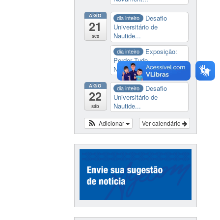
AGO
Desafio
dia inteiro
21
Universitário de
Nautide...
sex
Exposição:
dia inteiro
Perder Tudo.
Novament...
AGO
Desafio
dia inteiro
22
Universitário de
Nautide...
sáb
Adicionar
Ver calendário