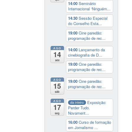
14:00
Seminário
Internacional ‘Ninguém...
14:30
Sessão Especial
do Conselho Esta...
19:00
Cine paredão:
programação de rec...
AGO
14:00
Lançamento da
14
cinebiografia de D...
sex
19:00
Cine paredão:
programação de rec...
AGO
19:00
Cine paredão:
15
programação de rec...
sáb
AGO
Exposição:
dia inteiro
17
Perder Tudo.
Novament...
seg
16:00
Curso de formação
em Jornalismo ...