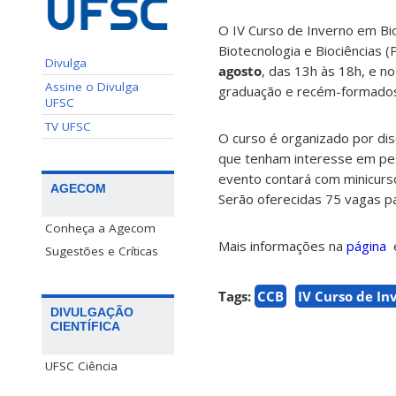
O IV Curso de Inverno em Bi
Biotecnologia e Biociências 
Divulga
agosto
, das 13h às 18h, e no
Assine o Divulga
graduação e recém-formado
UFSC
TV UFSC
O curso é organizado por di
que tenham interesse em pesq
evento contará com minicurso
AGECOM
Serão oferecidas 75 vagas p
Conheça a Agecom
Mais informações na
página
Sugestões e Críticas
Tags:
CCB
IV Curso de In
DIVULGAÇÃO
CIENTÍFICA
UFSC Ciência