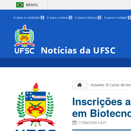
BRASIL
Ir para o conteúdo
1
Ir para o menu
2
Ir para a busca
3
Ir para o rodapé
4
Notícias da UFSC
Assunto: IV Curso de In
Inscrições 
em Biotecno
17/06/2026 14:21