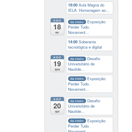
19:00
Aula Magna do
IELA: Homenagem ao...
AGO
Exposição:
dia inteiro
18
Perder Tudo.
Novament...
ter
14:00
Soberania
tecnológica e digital
AGO
Desafio
dia inteiro
19
Universitário de
Nautide...
qua
Exposição:
dia inteiro
Perder Tudo.
Novament...
AGO
Desafio
dia inteiro
20
Universitário de
Nautide...
qui
Exposição:
dia inteiro
Perder Tudo.
Novament...