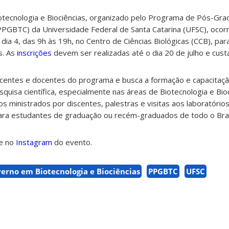
otecnologia e Biociências, organizado pelo Programa de Pós-Gr
(PPGBTC) da Universidade Federal de Santa Catarina (UFSC), ocor
 dia 4, das 9h às 19h, no Centro de Ciências Biológicas (CCB), pa
s. As
inscrições
devem ser realizadas até o dia 20 de julho e cus
scentes e docentes do programa e busca a formação e capacitaç
uisa científica, especialmente nas áreas de Biotecnologia e Bioc
s ministrados por discentes, palestras e visitas aos laboratório
ara estudantes de graduação ou recém-graduados de todo o Bras
e no
Instagram
do evento.
verno em Biotecnologia e Biociências
PPGBTC
UFSC