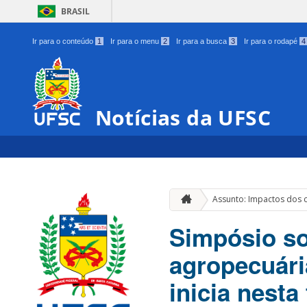
BRASIL
Ir para o conteúdo
1
Ir para o menu
2
Ir para a busca
3
Ir para o rodapé
4
Notícias da UFSC
Assunto: Impactos dos c
Simpósio so
agropecuári
inicia nesta