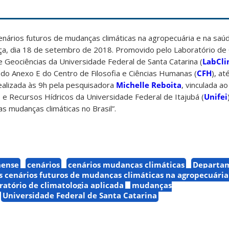
nários futuros de mudanças climáticas na agropecuária e na saúd
erça, dia 18 de setembro de 2018. Promovido pelo Laboratório de 
 Geociências da Universidade Federal de Santa Catarina (
LabCl
 do Anexo E do Centro de Filosofia e Ciências Humanas (
CFH
), at
realizada às 9h pela pesquisadora
Michelle Reboita
, vinculada a
 Recursos Hídricos da Universidade Federal de Itajubá (
Unifei
as mudanças climáticas no Brasil”.
nense
cenários
cenários mudanças climáticas
Departa
s cenários futuros de mudanças climáticas na agropecuária
ratório de climatologia aplicada
mudanças
Universidade Federal de Santa Catarina