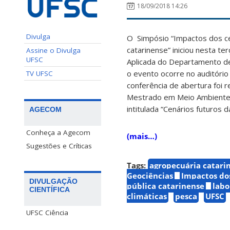
18/09/2018 14:26
Divulga
O Simpósio “Impactos dos ce
catarinense” iniciou nesta t
Assine o Divulga
UFSC
Aplicada do Departamento de
o evento ocorre no auditório
TV UFSC
conferência de abertura foi 
Mestrado em Meio Ambiente e
intitulada “Cenários futuros d
AGECOM
Conheça a Agecom
(mais…)
Sugestões e Críticas
Tags:
agropecuária catari
Geociências
Impactos do
DIVULGAÇÃO
pública catarinense
labo
CIENTÍFICA
climáticas
pesca
UFSC
UFSC Ciência