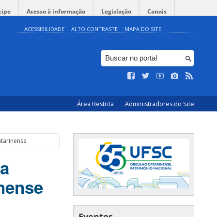
cipe
Acesso à informação
Legislação
Canais
ACESSIBILIDADE
ALTO CONTRASTE
MAPA DO SITE
Área Restrita
Administradores do Site
atarinense
na
inense
Eventos