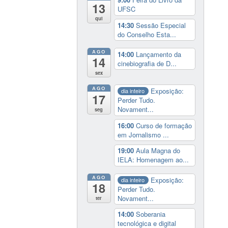
13
UFSC
qui
14:30
Sessão Especial
do Conselho Esta...
AGO
14:00
Lançamento da
14
cinebiografia de D...
sex
AGO
Exposição:
dia inteiro
17
Perder Tudo.
Novament...
seg
16:00
Curso de formação
em Jornalismo ...
19:00
Aula Magna do
IELA: Homenagem ao...
AGO
Exposição:
dia inteiro
18
Perder Tudo.
Novament...
ter
14:00
Soberania
tecnológica e digital