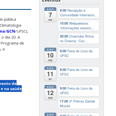
AGO
8:00
Recepção à
7
Comunidade Internacio...
e pública
sex
10:00
Webpalestra:
Climatologia
‘Informações essenc...
ima
/
GCN
/UFSC),
20:00
Cineclube África
é o dia 20. A
no Cinema: ‘Coc...
o Programa de
), e
AGO
9:00
Feira do Livro da
10
UFSC
seg
AGO
9:00
Feira do Livro da
11
UFSC
ter
mento de
AGO
9:00
Feira do Livro da
 e na saúde
12
UFSC
qua
17:00
3º Prêmio Zahidé
Muzart
AGO
9:00
Feira do Livro da