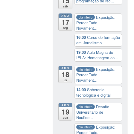
15
programação de rec...
sáb
AGO
Exposição:
dia inteiro
17
Perder Tudo.
Novament...
seg
16:00
Curso de formação
em Jornalismo ...
19:00
Aula Magna do
IELA: Homenagem ao...
AGO
Exposição:
dia inteiro
18
Perder Tudo.
Novament...
ter
14:00
Soberania
tecnológica e digital
AGO
Desafio
dia inteiro
19
Universitário de
Nautide...
qua
Exposição:
dia inteiro
Perder Tudo.