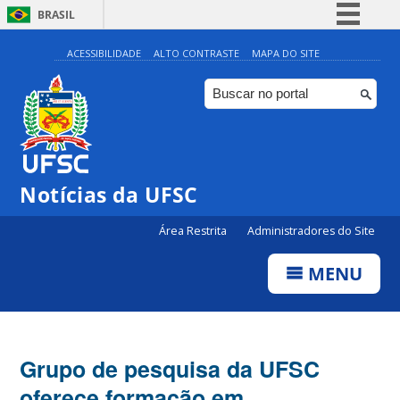
BRASIL
Simplifique!
ACESSIBILIDADE
ALTO CONTRASTE
MAPA DO SITE
Comunica BR
Participe
Acesso à informação
Legislação
Notícias da UFSC
Canais
Área Restrita
Administradores do Site
MENU
Grupo de pesquisa da UFSC
oferece formação em