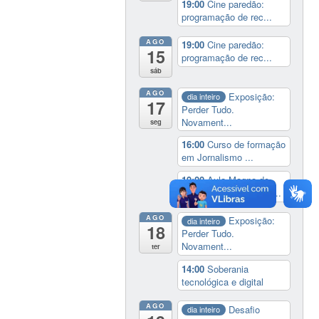
19:00
Cine paredão:
programação de rec...
AGO
19:00
Cine paredão:
15
programação de rec...
sáb
AGO
Exposição:
dia inteiro
17
Perder Tudo.
Novament...
seg
16:00
Curso de formação
em Jornalismo ...
19:00
Aula Magna do
IELA: Homenagem ao...
AGO
Exposição:
dia inteiro
18
Perder Tudo.
Novament...
ter
14:00
Soberania
tecnológica e digital
AGO
Desafio
dia inteiro