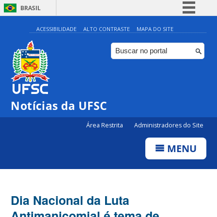
BRASIL
Simplifique!
ACESSIBILIDADE
ALTO CONTRASTE
MAPA DO SITE
Comunica BR
Participe
Acesso à informação
Legislação
Notícias da UFSC
Canais
Área Restrita
Administradores do Site
MENU
Dia Nacional da Luta
Antimanicomial é tema de