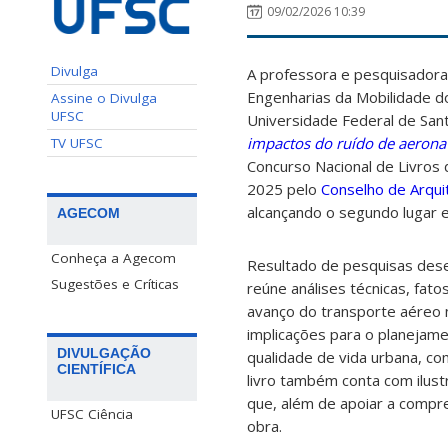
09/02/2026 10:39
Divulga
A professora e pesquisador
Engenharias da Mobilidade do 
Assine o Divulga
UFSC
Universidade Federal de Sant
impactos do ruído de aeron
TV UFSC
Concurso Nacional de Livros
2025 pelo
Conselho de Arqui
alcançando o segundo lugar e
AGECOM
Conheça a Agecom
Resultado de pesquisas dese
Sugestões e Críticas
reúne análises técnicas, fato
avanço do transporte aéreo n
implicações para o planejame
DIVULGAÇÃO
qualidade de vida urbana, co
CIENTÍFICA
livro também conta com ilustr
que, além de apoiar a compr
UFSC Ciência
obra.