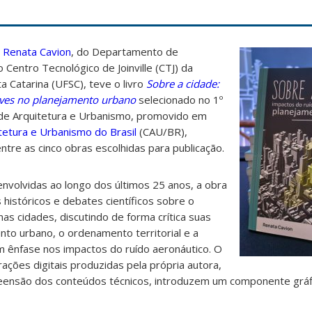
a
Renata Cavion
, do Departamento de
Centro Tecnológico de Joinville (CTJ) da
a Catarina (UFSC), teve o livro
Sobre a cidade:
aves no planejamento urbano
selecionado no 1º
 de Arquitetura e Urbanismo, promovido em
tetura e Urbanismo do Brasil
(CAU/BR),
ntre as cinco obras escolhidas para publicação.
nvolvidas ao longo dos últimos 25 anos, a obra
s históricos e debates científicos sobre o
as cidades, discutindo de forma crítica suas
nto urbano, o ordenamento territorial e a
m ênfase nos impactos do ruído aeronáutico. O
ações digitais produzidas pela própria autora,
eensão dos conteúdos técnicos, introduzem um componente gráfic