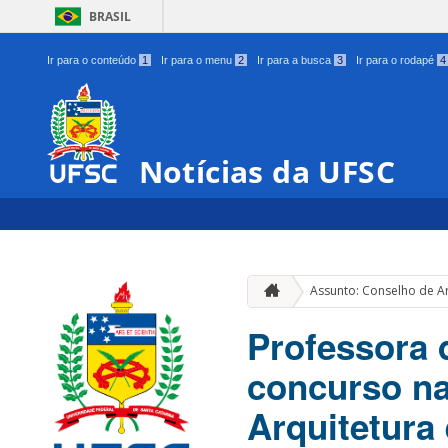
BRASIL
Ir para o conteúdo
1
Ir para o menu
2
Ir para a busca
3
Ir para o rodapé
4
Notícias da UFSC
Assunto: Conselho de Ar
Professora 
concurso na
Arquitetura