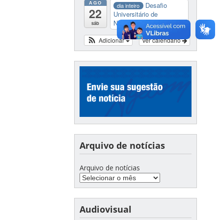
AGO
Desafio
dia inteiro
22
Universitário de
Nautide...
sáb
Adicionar
Ver calendário
Arquivo de notícias
Arquivo de notícias
Audiovisual