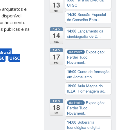
13
UFSC
 arquitetos e
qui
14:30
Sessão Especial
 disponível
do Conselho Esta...
 conhecimento
s públicas e na
AGO
14:00
Lançamento da
14
cinebiografia de D...
sex
AGO
Exposição:
Brasil
dia inteiro
17
Perder Tudo.
SC
UFSC
Novament...
seg
16:00
Curso de formação
em Jornalismo ...
19:00
Aula Magna do
IELA: Homenagem ao...
AGO
Exposição:
dia inteiro
18
Perder Tudo.
Novament...
ter
14:00
Soberania
tecnológica e digital