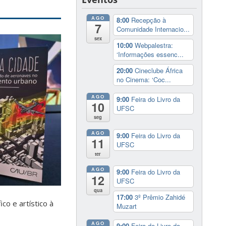
AGO
8:00
Recepção à
7
Comunidade Internacio...
sex
10:00
Webpalestra:
‘Informações essenc...
20:00
Cineclube África
no Cinema: ‘Coc...
AGO
9:00
Feira do Livro da
10
UFSC
seg
AGO
9:00
Feira do Livro da
11
UFSC
ter
AGO
9:00
Feira do Livro da
12
UFSC
qua
17:00
3º Prêmio Zahidé
o e artístico à
Muzart
AGO
9:00
Feira do Livro da