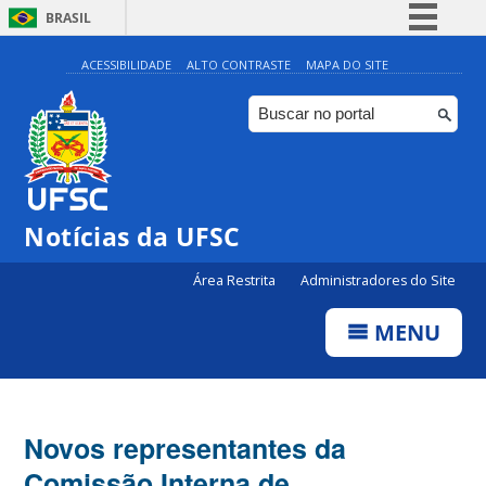
BRASIL
Simplifique!
ACESSIBILIDADE
ALTO CONTRASTE
MAPA DO SITE
Comunica BR
Participe
Acesso à informação
Legislação
Notícias da UFSC
Canais
Área Restrita
Administradores do Site
MENU
Novos representantes da
Comissão Interna de