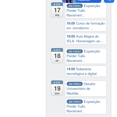
AGO
Exposição:
dia inteiro
17
Perder Tudo.
Novament...
seg
16:00
Curso de formação
em Jornalismo ...
19:00
Aula Magna do
IELA: Homenagem ao...
AGO
Exposição:
dia inteiro
18
Perder Tudo.
Novament...
ter
14:00
Soberania
tecnológica e digital
AGO
Desafio
dia inteiro
19
Universitário de
Nautide...
qua
Exposição:
dia inteiro
Perder Tudo.
Novament...