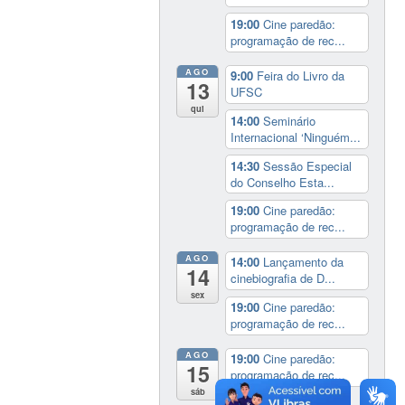
19:00
Cine paredão:
programação de rec...
AGO
9:00
Feira do Livro da
13
UFSC
qui
14:00
Seminário
Internacional ‘Ninguém...
14:30
Sessão Especial
do Conselho Esta...
19:00
Cine paredão:
programação de rec...
AGO
14:00
Lançamento da
14
cinebiografia de D...
sex
19:00
Cine paredão:
programação de rec...
AGO
19:00
Cine paredão:
15
programação de rec...
sáb