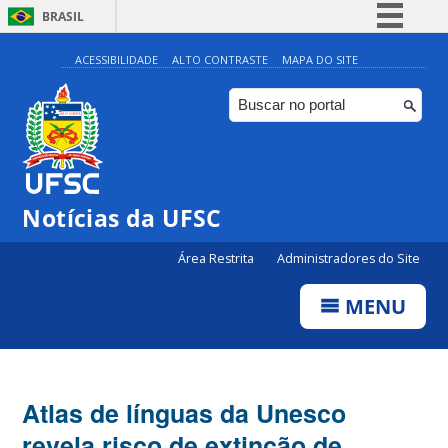
BRASIL
Simplifique!
ACESSIBILIDADE
ALTO CONTRASTE
MAPA DO SITE
Comunica BR
Participe
Acesso à informação
Legislação
Notícias da UFSC
Canais
Área Restrita
Administradores do Site
MENU
Atlas de línguas da Unesco
revela risco de extinção de