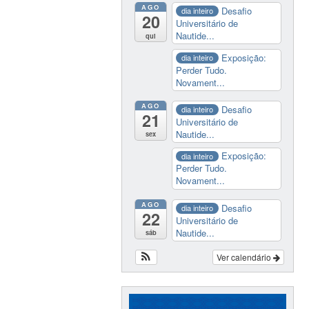
AGO
Desafio
dia inteiro
20
Universitário de
Nautide...
qui
Exposição:
dia inteiro
Perder Tudo.
Novament...
AGO
Desafio
dia inteiro
21
Universitário de
Nautide...
sex
Exposição:
dia inteiro
Perder Tudo.
Novament...
AGO
Desafio
dia inteiro
22
Universitário de
Nautide...
sáb
Ver calendário