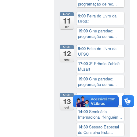
programação de rec...
AGO
9:00
Feira do Livro da
11
UFSC
ter
19:00
Cine paredão:
programação de rec...
AGO
9:00
Feira do Livro da
12
UFSC
qua
17:00
3º Prêmio Zahidé
Muzart
19:00
Cine paredão:
programação de rec...
AGO
9:00
Feira do Livro da
13
UFSC
qui
14:00
Seminário
Internacional ‘Ninguém...
14:30
Sessão Especial
do Conselho Esta...