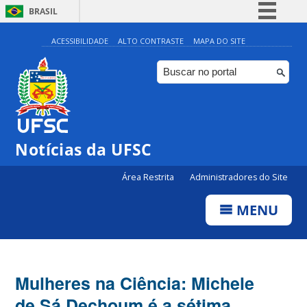
BRASIL
Simplifique!
ACESSIBILIDADE
ALTO CONTRASTE
MAPA DO SITE
Comunica BR
Participe
Acesso à informação
Legislação
Notícias da UFSC
Canais
Área Restrita
Administradores do Site
MENU
Mulheres na Ciência: Michele
de Sá Dechoum é a sétima