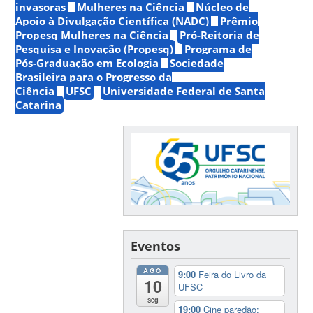
invasoras
Mulheres na Ciência
Núcleo de
Apoio à Divulgação Científica (NADC)
Prêmio
Propesq Mulheres na Ciência
Pró-Reitoria de
Pesquisa e Inovação (Propesq)
Programa de
Pós-Graduação em Ecologia
Sociedade
Brasileira para o Progresso da
Ciência
UFSC
Universidade Federal de Santa
Catarina
Eventos
AGO
9:00
Feira do Livro da
10
UFSC
seg
19:00
Cine paredão: