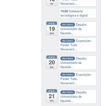
Novament...
ter
14:00
Soberania
tecnológica e digital
AGO
Desafio
dia inteiro
19
Universitário de
Nautide...
qua
Exposição:
dia inteiro
Perder Tudo.
Novament...
AGO
Desafio
dia inteiro
20
Universitário de
Nautide...
qui
Exposição:
dia inteiro
Perder Tudo.
Novament...
AGO
Desafio
dia inteiro
21
Universitário de
Nautide...
sex