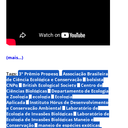
(mais…)
Tags:
3º Prêmio Propesq
Associação Brasileira
de Ciência Ecológica e Conservação
bolsista
CNPq
British Ecological Society
Centro de
Ciências Biológicas
Departamento de Ecologia
e Zoologia
ecologia
Ecologia
Aplicada
Instituto Hórus de Desenvolvimento
e Conservação Ambiental
Laboratório de
Ecologia de Invasões Biológicas
Laboratório de
Ecologia de Invasões Biológicas Manejo e
Conservação
manejo de espécies exóticas