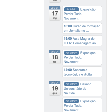
sáb
AGO
Exposição:
dia inteiro
17
Perder Tudo.
Novament...
seg
16:00
Curso de formação
em Jornalismo ...
19:00
Aula Magna do
IELA: Homenagem ao...
AGO
Exposição:
dia inteiro
18
Perder Tudo.
Novament...
ter
14:00
Soberania
tecnológica e digital
AGO
Desafio
dia inteiro
19
Universitário de
Nautide...
qua
Exposição:
dia inteiro
Perder Tudo.
Novament...