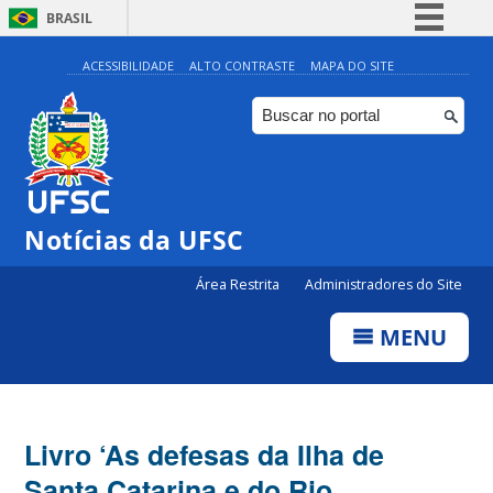
BRASIL
Simplifique!
ACESSIBILIDADE
ALTO CONTRASTE
MAPA DO SITE
Comunica BR
Participe
Acesso à informação
Legislação
Notícias da UFSC
Canais
Área Restrita
Administradores do Site
MENU
Livro ‘As defesas da Ilha de
Santa Catarina e do Rio