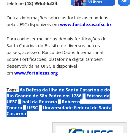
telefone
(48) 9963-6324
.
Outras informações sobre as fortalezas mantidas
pela UFSC disponíveis em
www.fortalezas.ufsc.br
.
Para conhecer melhor as demais fortificações de
Santa Catarina, do Brasil e de diversos outros
países, acesse o Banco de Dados Internacional
Sobre Fortificações, plataforma digital também
desenvolvida na UFSC e disponível
em
www.fortalezas.org
.
Tags:
As Defesa da Ilha de Santa Catarina e do
Rio Grande de São Pedro em 1786
Editora da
UFSC
hall da Reitoria
Roberto
Tonera
UFSC
Universidade Federal de Santa
Catarina