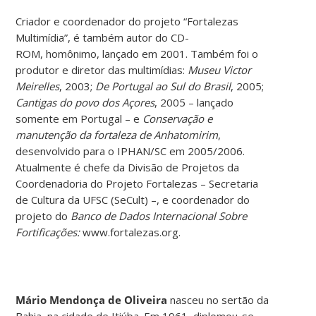
Criador e coordenador do projeto “Fortalezas
Multimídia”, é também autor do CD-
ROM, homônimo, lançado em 2001. Também foi o
produtor e diretor das multimídias:
Museu Victor
Meirelles
, 2003;
De Portugal ao Sul do Brasil
, 2005;
Cantigas do povo dos Açores
, 2005 – lançado
somente em Portugal – e
Conservação e
manutenção da fortaleza de Anhatomirim
,
desenvolvido para o IPHAN/SC em 2005/2006.
Atualmente é chefe da Divisão de Projetos da
Coordenadoria do Projeto Fortalezas – Secretaria
de Cultura da UFSC (SeCult) –, e coordenador do
projeto do
Banco de Dados Internacional Sobre
Fortificações:
www.fortalezas.org.
Mário Mendonça de Oliveira
nasceu no sertão da
Bahia, na cidade de Itiúba. Em 1961, diplomou-se