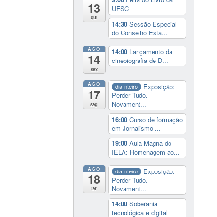
13
UFSC
qui
14:30
Sessão Especial
do Conselho Esta...
AGO
14:00
Lançamento da
14
cinebiografia de D...
sex
AGO
Exposição:
dia inteiro
17
Perder Tudo.
Novament...
seg
16:00
Curso de formação
em Jornalismo ...
19:00
Aula Magna do
IELA: Homenagem ao...
AGO
Exposição:
dia inteiro
18
Perder Tudo.
Novament...
ter
14:00
Soberania
tecnológica e digital