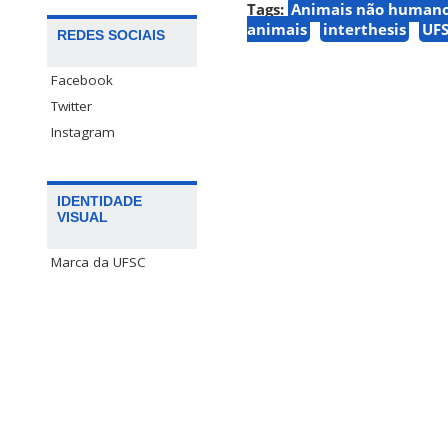
Tags:
Animais não humano
animais
interthesis
UF
REDES SOCIAIS
Facebook
Twitter
Instagram
IDENTIDADE
VISUAL
Marca da UFSC