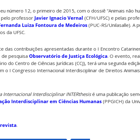
eu número 12, o primeiro de 2015, com o dossiê “Animais não h
 pelo professor
Javier Ignacio Vernal
(CFH/UFSC) e pelas prof
Fernanda Luiza Fontoura de Medeiros
(PUC-RS/Unilasalle). A p
cos da UFSC.
e das contribuições apresentadas durante o I Encontro Catarine
o de pesquisa
Observatório de Justiça Ecológica
. O evento, re
io do Centro de Ciências Jurídicas (CCJ), terá uma segunda ediçã
o I Congresso Internacional Interdisciplinar de Direitos Animai
a Internacional Interdisciplinar INTERthesis
é uma publicação seme
ção Interdisciplinar em Ciências Humanas
(PPGICH) da Univ
 revista
.