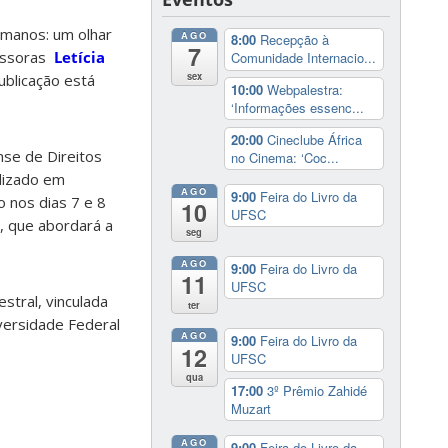
umanos: um olhar
AGO
8:00
Recepção à
7
essoras
Letícia
Comunidade Internacio...
sex
ublicação está
10:00
Webpalestra:
‘Informações essenc...
20:00
Cineclube África
nse de Direitos
no Cinema: ‘Coc...
alizado em
AGO
9:00
Feira do Livro da
o nos dias 7 e 8
10
UFSC
s, que abordará a
seg
AGO
9:00
Feira do Livro da
11
UFSC
stral, vinculada
ter
ersidade Federal
AGO
9:00
Feira do Livro da
12
UFSC
qua
17:00
3º Prêmio Zahidé
Muzart
AGO
9:00
Feira do Livro da