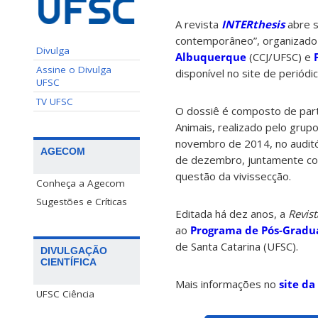
A revista
INTERthesis
abre s
contemporâneo”, organizado
Divulga
Albuquerque
(CCJ/UFSC) e
Assine o Divulga
disponível no site de periódi
UFSC
TV UFSC
O dossiê é composto de part
Animais, realizado pelo grup
novembro de 2014, no auditór
AGECOM
de dezembro, juntamente com 
questão da vivissecção.
Conheça a Agecom
Sugestões e Críticas
Editada há dez anos, a
Revist
ao
Programa de Pós-Gradua
de Santa Catarina (UFSC).
DIVULGAÇÃO
CIENTÍFICA
Mais informações no
site da
UFSC Ciência