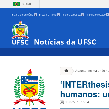
BRASIL
Ir para o conteúdo
1
Ir para o menu
2
Ir para a busca
3
Ir para o rodapé
4
Notícias da UFSC
Assunto: Animais não 
‘INTERthesi
humanos: u
30/07/2015 15:14