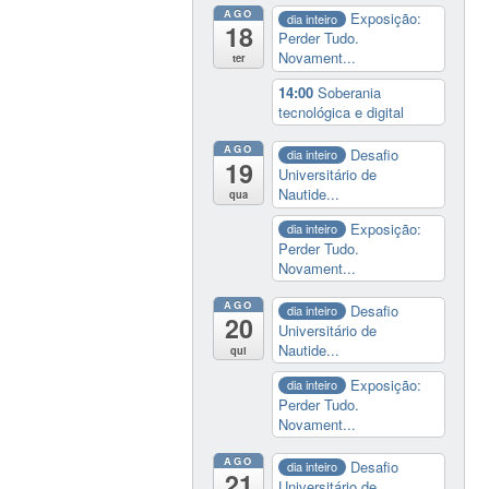
AGO
Exposição:
dia inteiro
18
Perder Tudo.
Novament...
ter
14:00
Soberania
tecnológica e digital
AGO
Desafio
dia inteiro
19
Universitário de
Nautide...
qua
Exposição:
dia inteiro
Perder Tudo.
Novament...
AGO
Desafio
dia inteiro
20
Universitário de
Nautide...
qui
Exposição:
dia inteiro
Perder Tudo.
Novament...
AGO
Desafio
dia inteiro
21
Universitário de