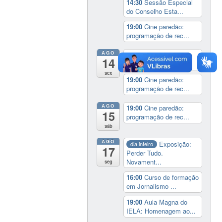
14:30
Sessão Especial
do Conselho Esta...
19:00
Cine paredão:
programação de rec...
AGO
14:00
Lançamento da
14
cinebiografia de D...
sex
19:00
Cine paredão:
programação de rec...
AGO
19:00
Cine paredão:
15
programação de rec...
sáb
AGO
Exposição:
dia inteiro
17
Perder Tudo.
Novament...
seg
16:00
Curso de formação
em Jornalismo ...
19:00
Aula Magna do
IELA: Homenagem ao...