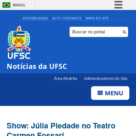
BRASIL
Simplifique!
ACESSIBILIDADE
ALTO CONTRASTE
MAPA DO SITE
Comunica BR
Participe
Acesso à informação
Legislação
Notícias da UFSC
Canais
Área Restrita
Administradores do Site
MENU
Show: Júlia Piedade no Teatro
Carmen Fossari