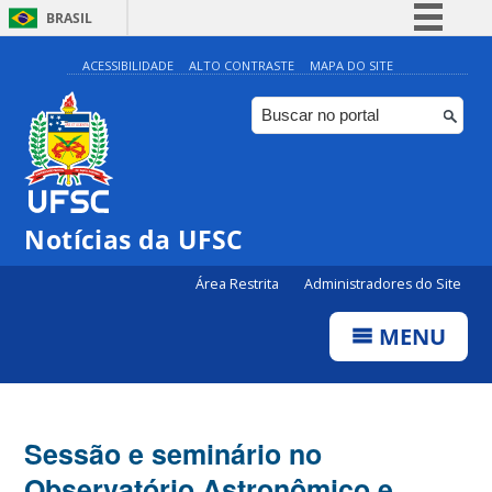
BRASIL
Simplifique!
ACESSIBILIDADE
ALTO CONTRASTE
MAPA DO SITE
Comunica BR
Participe
Acesso à informação
Legislação
Notícias da UFSC
Canais
Área Restrita
Administradores do Site
MENU
Sessão e seminário no
Observatório Astronômico e