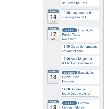
do Conselho Esta...
AGO
14:00
Lançamento da
14
cinebiografia de D...
sex
AGO
Exposição:
dia inteiro
17
Perder Tudo.
Novament...
seg
16:00
Curso de formação
em Jornalismo ...
19:00
Aula Magna do
IELA: Homenagem ao...
AGO
Exposição:
dia inteiro
18
Perder Tudo.
Novament...
ter
14:00
Soberania
tecnológica e digital
AGO
Desafio
dia inteiro
19
Universitário de