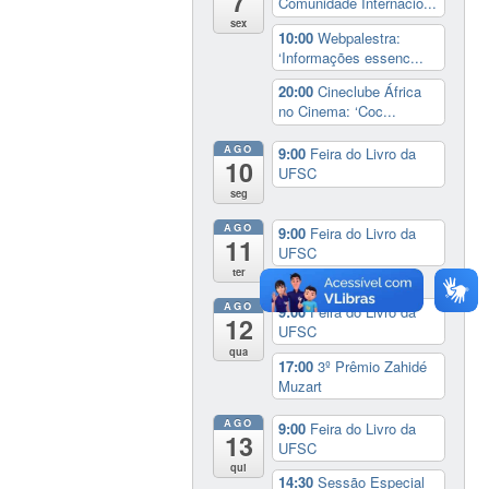
7
Comunidade Internacio...
sex
10:00
Webpalestra:
‘Informações essenc...
20:00
Cineclube África
no Cinema: ‘Coc...
AGO
9:00
Feira do Livro da
10
UFSC
seg
AGO
9:00
Feira do Livro da
11
UFSC
ter
AGO
9:00
Feira do Livro da
12
UFSC
qua
17:00
3º Prêmio Zahidé
Muzart
AGO
9:00
Feira do Livro da
13
UFSC
qui
14:30
Sessão Especial