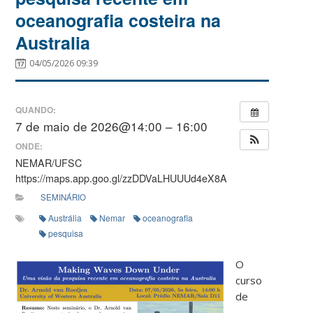
oceanografia costeira na
Australia
04/05/2026 09:39
QUANDO:
7 de maio de 2026@14:00 – 16:00
ONDE:
NEMAR/UFSC
https://maps.app.goo.gl/zzDDVaLHUUUd4eX8A
SEMINÁRIO
Austrália
Nemar
oceanografia
pesquisa
O
curso
de