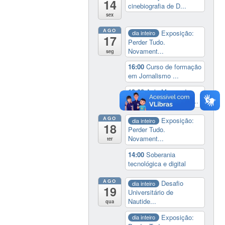
14
cinebiografia de D...
sex
AGO
Exposição:
dia inteiro
17
Perder Tudo.
Novament...
seg
16:00
Curso de formação
em Jornalismo ...
19:00
Aula Magna do
IELA: Homenagem ao...
AGO
Exposição:
dia inteiro
18
Perder Tudo.
Novament...
ter
14:00
Soberania
tecnológica e digital
AGO
Desafio
dia inteiro
19
Universitário de
Nautide...
qua
Exposição:
dia inteiro