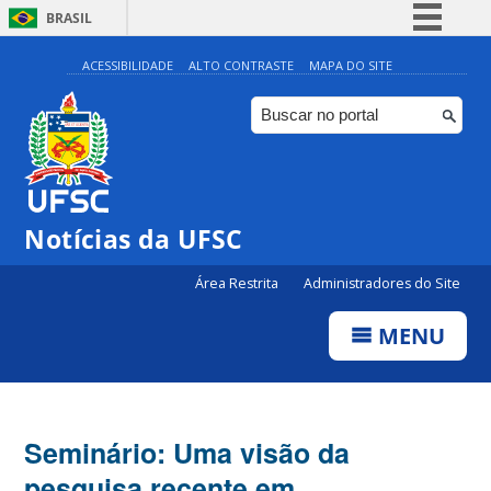
BRASIL
Simplifique!
ACESSIBILIDADE
ALTO CONTRASTE
MAPA DO SITE
Comunica BR
Participe
Acesso à informação
Legislação
Notícias da UFSC
Canais
Área Restrita
Administradores do Site
MENU
Seminário: Uma visão da
pesquisa recente em