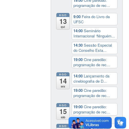
19:00
Cine paredão:
programação de rec...
AGO
9:00
Feira do Livro da
13
UFSC
qui
14:00
Seminário
Internacional ‘Ninguém...
14:30
Sessão Especial
do Conselho Esta...
19:00
Cine paredão:
programação de rec...
AGO
14:00
Lançamento da
14
cinebiografia de D...
sex
19:00
Cine paredão:
programação de rec...
AGO
19:00
Cine paredão:
15
programação de rec...
sáb
AGO
Exposição:
dia inteiro