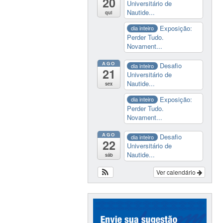
20
Universitário de
Nautide...
qui
Exposição:
dia inteiro
Perder Tudo.
Novament...
AGO
Desafio
dia inteiro
21
Universitário de
Nautide...
sex
Exposição:
dia inteiro
Perder Tudo.
Novament...
AGO
Desafio
dia inteiro
22
Universitário de
Nautide...
sáb
Ver calendário