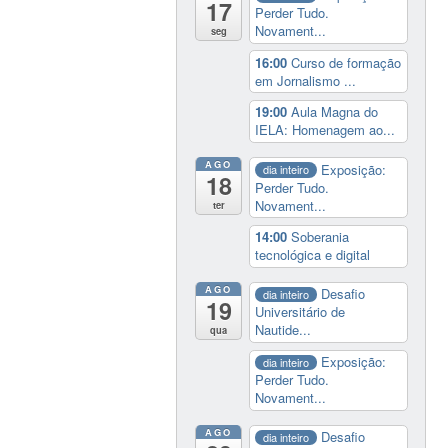
17
Perder Tudo.
Novament...
seg
16:00
Curso de formação
em Jornalismo ...
19:00
Aula Magna do
IELA: Homenagem ao...
AGO
Exposição:
dia inteiro
18
Perder Tudo.
Novament...
ter
14:00
Soberania
tecnológica e digital
AGO
Desafio
dia inteiro
19
Universitário de
Nautide...
qua
Exposição:
dia inteiro
Perder Tudo.
Novament...
AGO
Desafio
dia inteiro