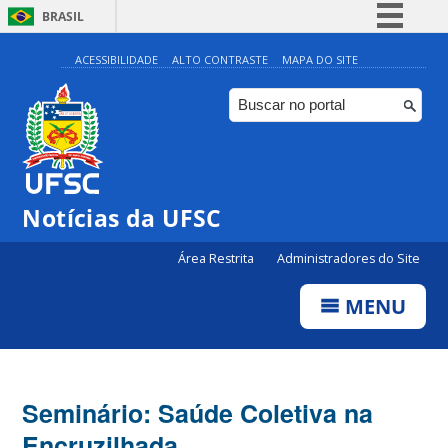
BRASIL
Simplifique!
ACESSIBILIDADE
ALTO CONTRASTE
MAPA DO SITE
Comunica BR
Participe
Acesso à informação
Legislação
Notícias da UFSC
Canais
Área Restrita
Administradores do Site
MENU
Seminário: Saúde Coletiva na
Encruzilhada