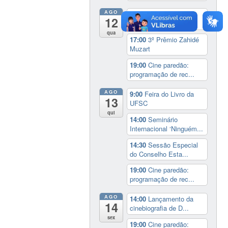
AGO
9:00
Feira do Livro da
12
UFSC
qua
17:00
3º Prêmio Zahidé
Muzart
19:00
Cine paredão:
programação de rec...
AGO
9:00
Feira do Livro da
13
UFSC
qui
14:00
Seminário
Internacional ‘Ninguém...
14:30
Sessão Especial
do Conselho Esta...
19:00
Cine paredão:
programação de rec...
AGO
14:00
Lançamento da
14
cinebiografia de D...
sex
19:00
Cine paredão: