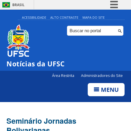
BRASIL
Simplifique!
ACESSIBILIDADE
ALTO CONTRASTE
MAPA DO SITE
Comunica BR
Participe
Acesso à informação
Legislação
Notícias da UFSC
Canais
Área Restrita
Administradores do Site
MENU
Seminário Jornadas
Bolivarianas