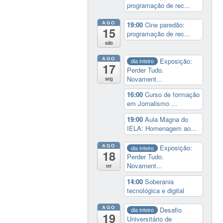
programação de rec...
AGO
19:00
Cine paredão:
15
programação de rec...
sáb
AGO
Exposição:
dia inteiro
17
Perder Tudo.
Novament...
seg
16:00
Curso de formação
em Jornalismo ...
19:00
Aula Magna do
IELA: Homenagem ao...
AGO
Exposição:
dia inteiro
18
Perder Tudo.
Novament...
ter
14:00
Soberania
tecnológica e digital
AGO
Desafio
dia inteiro
19
Universitário de