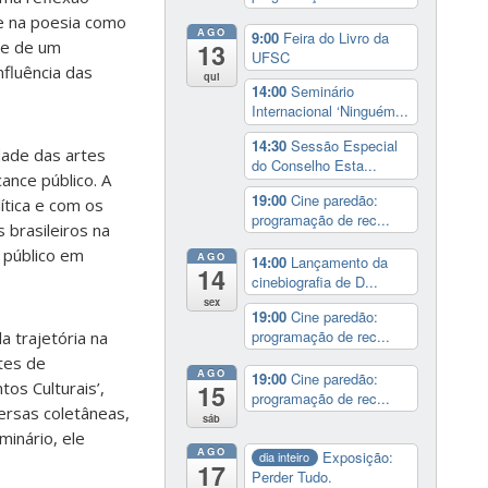
se na poesia como
AGO
9:00
Feira do Livro da
rte de um
13
UFSC
nfluência das
qui
14:00
Seminário
Internacional ‘Ninguém...
14:30
Sessão Especial
dade das artes
do Conselho Esta...
ance público. A
19:00
Cine paredão:
ítica e com os
programação de rec...
brasileiros na
 público em
AGO
14:00
Lançamento da
14
cinebiografia de D...
sex
19:00
Cine paredão:
programação de rec...
 trajetória na
ntes de
AGO
19:00
Cine paredão:
os Culturais’,
15
programação de rec...
ersas coletâneas,
sáb
inário, ele
AGO
Exposição:
dia inteiro
17
Perder Tudo.