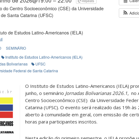
junho de 2026@19:00 – 22:00
Cale
Repeats
io do Centro Socioeconômico (CSE) da Universidade
Adici
 de Santa Catarina (UFSC)
ituto de Estudos Latino-Americanos (IELA)
il
O
SEMINÁRIO
Instituto de Estudos Latino-Americanos (IELA)
das Bolivarianas
UFSC
rsidade Federal de Santa Catarina
O Instituto de Estudos Latino-Americanos (IELA) pro
junho, o seminário
Jornadas Bolivarianas 2026.1
, no 
Centro Socioeconômico (CSE) da Universidade Feder
Catarina (UFSC). O evento será realizado das 19h às 
aberto à comunidade em geral, com emissão de certi
horas para participantes inscritos.
Nesta edição do primeiro semestre, o IELA propõe 