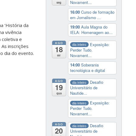
Novament...
seg
16:00
Curso de formação
em Jornalismo ...
a ‘História da
19:00
Aula Magna do
ma vivência
IELA: Homenagem ao...
 coletiva e
AGO
Exposição:
dia inteiro
. As inscrições
18
Perder Tudo.
no dia do evento.
Novament...
ter
14:00
Soberania
tecnológica e digital
AGO
Desafio
dia inteiro
19
Universitário de
Nautide...
qua
Exposição:
dia inteiro
Perder Tudo.
Novament...
AGO
Desafio
dia inteiro
20
Universitário de