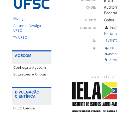
9 de 
Auditór
ONDE:
Federal
Divulga
Grátis
CUSTO
Assine o Divulga
Inst
CONTATO:
UFSC
Ema
TV UFSC
EVENT
CSE
Jorna
AGECOM
Unive
Conheça a Agecom
Sugestões e Críticas
DIVULGAÇÃO
CIENTÍFICA
UFSC Ciência