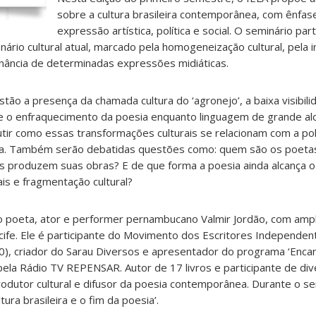
sobre a cultura brasileira contemporânea, com ênfa
expressão artística, política e social. O seminário pa
enário cultural atual, marcado pela homogeneização cultural, pela i
inância de determinadas expressões midiáticas.
tão a presença da chamada cultura do ‘agronejo’, a baixa visibili
l e o enfraquecimento da poesia enquanto linguagem de grande alc
tir como essas transformações culturais se relacionam com a pol
ra. Também serão debatidas questões como: quem são os poetas 
s produzem suas obras? E de que forma a poesia ainda alcança o
is e fragmentação cultural?
o poeta, ator e performer pernambucano Valmir Jordão, com ampla
Recife. Ele é participante do Movimento dos Escritores Independe
, criador do Sarau Diversos e apresentador do programa ‘Encant
ela Rádio TV REPENSAR. Autor de 17 livros e participante de div
dutor cultural e difusor da poesia contemporânea. Durante o sem
tura brasileira e o fim da poesia’.