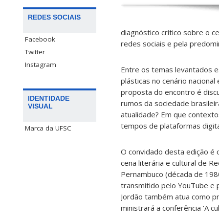
REDES SOCIAIS
diagnóstico crítico sobre o c
Facebook
redes sociais e pela predom
Twitter
Instagram
Entre os temas levantados es
plásticas no cenário naciona
proposta do encontro é discu
IDENTIDADE
rumos da sociedade brasilei
VISUAL
atualidade? Em que contexto
tempos de plataformas digita
Marca da UFSC
O convidado desta edição é 
cena literária e cultural de 
Pernambuco (década de 1980)
transmitido pelo YouTube e p
Jordão também atua como pro
ministrará a conferência ‘A cul