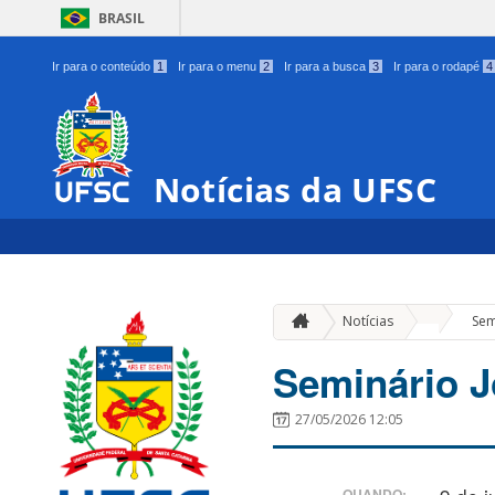
BRASIL
Ir para o conteúdo
1
Ir para o menu
2
Ir para a busca
3
Ir para o rodapé
4
Notícias da UFSC
»
Notícias
Sem
Seminário J
27/05/2026 12:05
QUANDO: