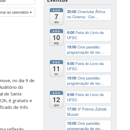
ndar
AGO
20:00
Cineclube África
onar ao calendário
7
no Cinema: ‘Coc...
sex
AGO
9:00
Feira do Livro da
10
UFSC
seg
19:00
Cine paredão:
programação de rec...
AGO
9:00
Feira do Livro da
11
UFSC
ter
19:00
Cine paredão:
move, no dia 9 de
programação de rec...
Auditório do
al de Santa
AGO
9:00
Feira do Livro da
12
UFSC
22h, é gratuito e
qua
ficado de três
17:00
3º Prêmio Zahidé
Muzart
19:00
Cine paredão:
programação de rec...
uma reflexão