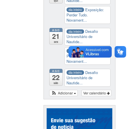
Nautide...
qui
Exposição:
dia inteiro
Perder Tudo.
Novament...
AGO
Desafio
dia inteiro
21
Universitário de
Nautide...
sex
Exposição:
dia inteiro
Perder Tudo.
Novament...
AGO
Desafio
dia inteiro
22
Universitário de
Nautide...
sáb
Adicionar
Ver calendário