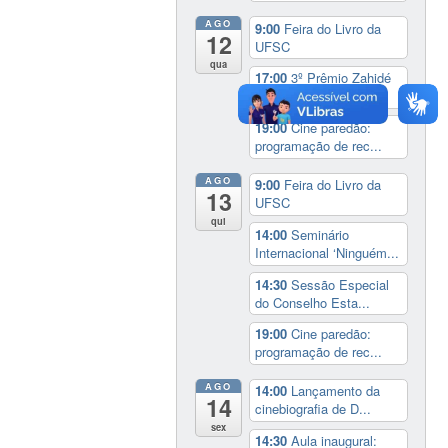
AGO
9:00
Feira do Livro da
12
UFSC
qua
17:00
3º Prêmio Zahidé
Muzart
19:00
Cine paredão:
programação de rec...
AGO
9:00
Feira do Livro da
13
UFSC
qui
14:00
Seminário
Internacional ‘Ninguém...
14:30
Sessão Especial
do Conselho Esta...
19:00
Cine paredão:
programação de rec...
AGO
14:00
Lançamento da
14
cinebiografia de D...
sex
14:30
Aula inaugural: