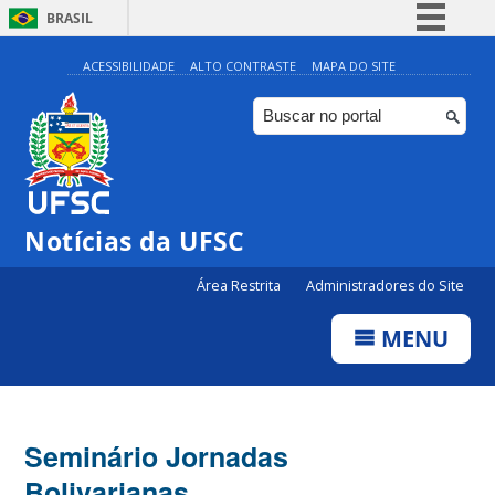
BRASIL
Simplifique!
ACESSIBILIDADE
ALTO CONTRASTE
MAPA DO SITE
Comunica BR
Participe
Acesso à informação
Legislação
Notícias da UFSC
Canais
Área Restrita
Administradores do Site
MENU
Seminário Jornadas
Bolivarianas