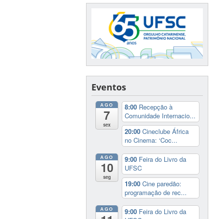
Eventos
AGO
8:00
Recepção à
7
Comunidade Internacio...
sex
20:00
Cineclube África
no Cinema: ‘Coc...
AGO
9:00
Feira do Livro da
10
UFSC
seg
19:00
Cine paredão:
programação de rec...
AGO
9:00
Feira do Livro da