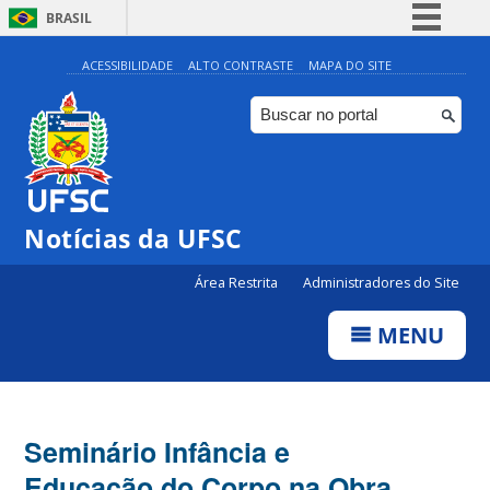
BRASIL
Simplifique!
ACESSIBILIDADE
ALTO CONTRASTE
MAPA DO SITE
Comunica BR
Participe
Acesso à informação
Legislação
Notícias da UFSC
Canais
Área Restrita
Administradores do Site
MENU
Seminário Infância e
Educação do Corpo na Obra