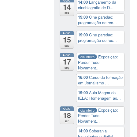
AGO
14:00
Lançamento da
14
cinebiografia de D...
sex
19:00
Cine paredão:
programação de rec...
AGO
19:00
Cine paredão:
15
programação de rec...
sáb
AGO
Exposição:
dia inteiro
17
Perder Tudo.
Novament...
seg
16:00
Curso de formação
em Jornalismo ...
19:00
Aula Magna do
IELA: Homenagem ao...
AGO
Exposição:
dia inteiro
18
Perder Tudo.
Novament...
ter
14:00
Soberania
tecnológica e digital