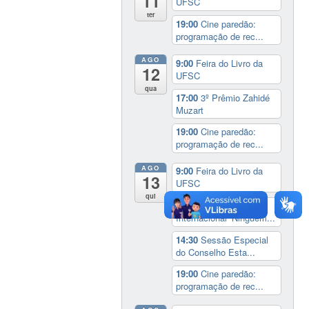
11
UFSC
ter
19:00
Cine paredão:
programação de rec...
AGO
9:00
Feira do Livro da
12
UFSC
qua
17:00
3º Prêmio Zahidé
Muzart
19:00
Cine paredão:
programação de rec...
AGO
9:00
Feira do Livro da
13
UFSC
qui
14:00
Seminário
Internacional ‘Ninguém...
14:30
Sessão Especial
do Conselho Esta...
19:00
Cine paredão:
programação de rec...