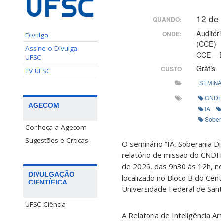
12 de
QUANDO:
Auditór
ONDE:
Divulga
(CCE)
Assine o Divulga
CCE – 
UFSC
Grátis
CUSTO
TV UFSC
SEMINÁ
CND
AGECOM
IA
Sober
Conheça a Agecom
Sugestões e Críticas
O seminário “IA, Soberania Di
relatório de missão do CNDH”
de 2026, das 9h30 às 12h, no
DIVULGAÇÃO
localizado no Bloco B do Ce
CIENTÍFICA
Universidade Federal de Sant
UFSC Ciência
A Relatoria de Inteligência Ar