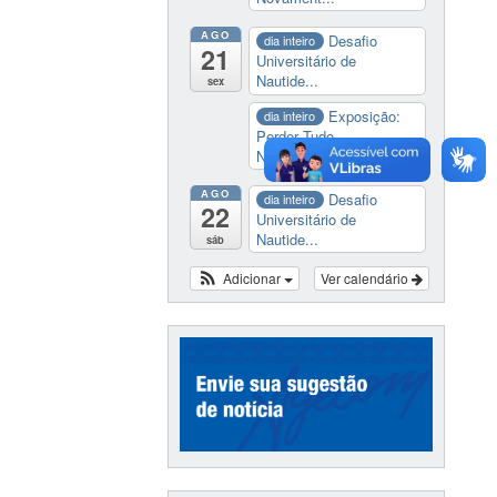
AGO
Desafio
dia inteiro
21
Universitário de
Nautide...
sex
Exposição:
dia inteiro
Perder Tudo.
Novament...
AGO
Desafio
dia inteiro
22
Universitário de
Nautide...
sáb
Adicionar
Ver calendário