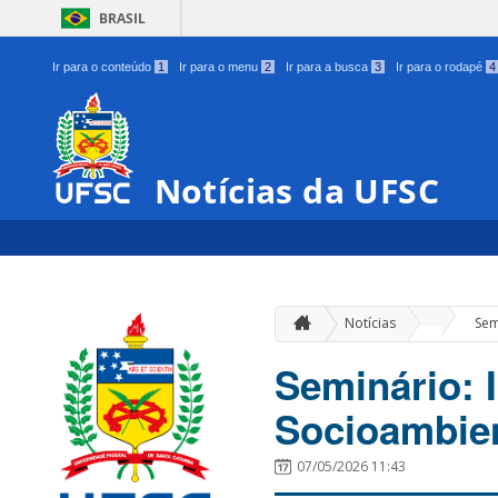
BRASIL
Ir para o conteúdo
1
Ir para o menu
2
Ir para a busca
3
Ir para o rodapé
4
Notícias da UFSC
»
Notícias
Sem
Seminário: 
Socioambie
07/05/2026 11:43