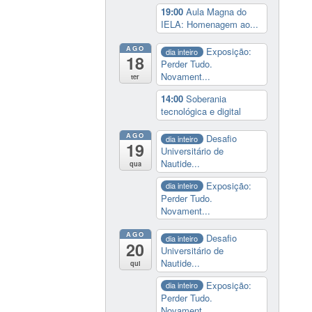
19:00
Aula Magna do
IELA: Homenagem ao...
AGO
Exposição:
dia inteiro
18
Perder Tudo.
Novament...
ter
14:00
Soberania
tecnológica e digital
AGO
Desafio
dia inteiro
19
Universitário de
Nautide...
qua
Exposição:
dia inteiro
Perder Tudo.
Novament...
AGO
Desafio
dia inteiro
20
Universitário de
Nautide...
qui
Exposição:
dia inteiro
Perder Tudo.
Novament...