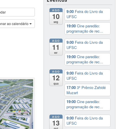
AGO
9:00
Feira do Livro da
ndar
10
UFSC
seg
onar ao calendário
19:00
Cine paredão:
programação de rec...
AGO
9:00
Feira do Livro da
11
UFSC
ter
19:00
Cine paredão:
programação de rec...
AGO
9:00
Feira do Livro da
12
UFSC
qua
17:00
3º Prêmio Zahidé
Muzart
19:00
Cine paredão:
programação de rec...
AGO
9:00
Feira do Livro da
13
UFSC
qui