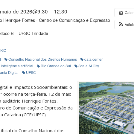
 maio de 2026@9:30 – 12:30
Cale
io Henrique Fontes - Centro de Comunicação e Expressão
Adici
Bloco B – UFSC Trindade
RIO
H
Conselho Nacional dos Direitos Humanos
data center
inteligência artificial
Rio Grande do Sul
Scala AI City
ania Digital
UFSC
gital e Impactos Socioambientais: o
 ocorre na terça-feira, 12 de maio
 auditório Henrique Fontes,
ntro de Comunicação e Expressão da
a Catarina (CCE/UFSC).
tificial do Conselho Nacional dos