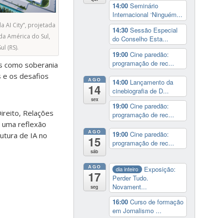
14:00
Seminário
Internacional ‘Ninguém...
a AI City”, projetada
14:30
Sessão Especial
da América do Sul,
do Conselho Esta...
l (RS).
19:00
Cine paredão:
programação de rec...
mas como soberania
s e os desafios
AGO
14:00
Lançamento da
14
cinebiografia de D...
sex
19:00
Cine paredão:
ireito, Relações
programação de rec...
o uma reflexão
AGO
19:00
Cine paredão:
rutura de IA no
15
programação de rec...
sáb
AGO
Exposição:
dia inteiro
17
Perder Tudo.
Novament...
seg
16:00
Curso de formação
em Jornalismo ...