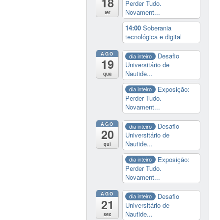
18
Perder Tudo.
Novament...
ter
14:00
Soberania
tecnológica e digital
AGO
Desafio
dia inteiro
19
Universitário de
Nautide...
qua
Exposição:
dia inteiro
Perder Tudo.
Novament...
AGO
Desafio
dia inteiro
20
Universitário de
Nautide...
qui
Exposição:
dia inteiro
Perder Tudo.
Novament...
AGO
Desafio
dia inteiro
21
Universitário de
Nautide...
sex