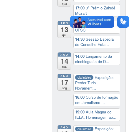
qua
17:00
3º Prêmio Zahidé
Muzart
AGO
9:00
Feira do Livro da
13
UFSC
qui
14:30
Sessão Especial
do Conselho Esta...
AGO
14:00
Lançamento da
14
cinebiografia de D...
sex
AGO
Exposição:
dia inteiro
17
Perder Tudo.
Novament...
seg
16:00
Curso de formação
em Jornalismo ...
19:00
Aula Magna do
IELA: Homenagem ao...
AGO
Exposição:
dia inteiro