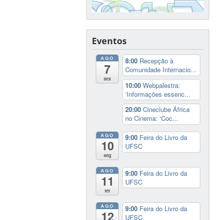
Eventos
AGO
8:00
Recepção à
7
Comunidade Internacio...
sex
10:00
Webpalestra:
‘Informações essenc...
20:00
Cineclube África
no Cinema: ‘Coc...
AGO
9:00
Feira do Livro da
10
UFSC
seg
AGO
9:00
Feira do Livro da
11
UFSC
ter
AGO
9:00
Feira do Livro da
12
UFSC