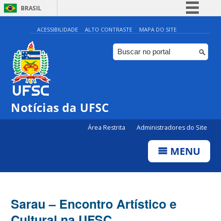
BRASIL
Simplifique!
ACESSIBILIDADE
ALTO CONTRASTE
MAPA DO SITE
Comunica BR
Participe
Acesso à informação
Legislação
Notícias da UFSC
Canais
Área Restrita
Administradores do Site
MENU
Sarau – Encontro Artístico e
Cultural na UFSC