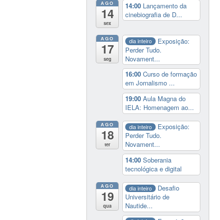
AGO
14:00
Lançamento da
14
cinebiografia de D...
sex
AGO
Exposição:
dia inteiro
17
Perder Tudo.
Novament...
seg
16:00
Curso de formação
em Jornalismo ...
19:00
Aula Magna do
IELA: Homenagem ao...
AGO
Exposição:
dia inteiro
18
Perder Tudo.
Novament...
ter
14:00
Soberania
tecnológica e digital
AGO
Desafio
dia inteiro
19
Universitário de
Nautide...
qua