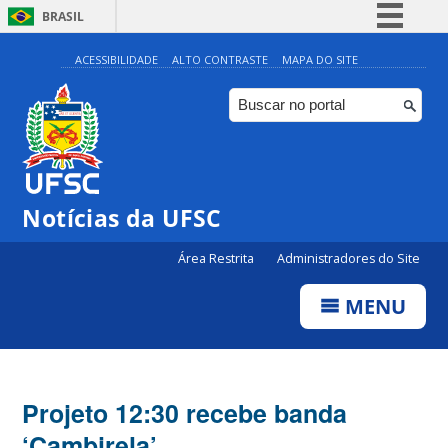
BRASIL
Simplifique!
ACESSIBILIDADE
ALTO CONTRASTE
MAPA DO SITE
Comunica BR
Participe
Acesso à informação
Legislação
Notícias da UFSC
Canais
Área Restrita
Administradores do Site
MENU
Projeto 12:30 recebe banda
‘Cambirela’