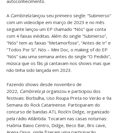
autoconhecimento.
A
Cambirela
lançou seu primeiro single: “Submerso”
com um videoclipe em março de 2023 e no mês
seguinte lançou um EP chamado “Nós” que conta
com 4 faixas inéditas. Além do single “Submerso”,
“Nós” tem as faixas “Metamorfose”, “Antes de Ir” e
“Todos Por Si”. Nós – Mini Doc, o making of do EP
“Nós” saiu uma semana antes do single “O Pedido”,
música que os fãs já cantavam nos shows mas que
não tinha sido lançada em 2023.
Fazendo shows desde novembro de
2022,
Cambirela
já organizou e participou dos
festivais: Borbulha, Uso Roupa Preta no Verão e 9a
Semana do Rock Catarinense. Participaram do
concurso de bandas ATL Rock’n Didge, organizado
pela rádio Atlântida. Tocaram nas casas noturnas:
Haôma Baixo Centro, Didge, Beco Bar, Bro cave,
Arena Opus, onde fizeram uma participação