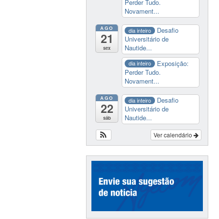
Perder Tudo.
Novament...
AGO
Desafio
dia inteiro
21
Universitário de
Nautide...
sex
Exposição:
dia inteiro
Perder Tudo.
Novament...
AGO
Desafio
dia inteiro
22
Universitário de
Nautide...
sáb
Ver calendário