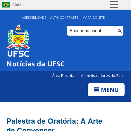
BRASIL
Simplifique!
ACESSIBILIDADE
ALTO CONTRASTE
MAPA DO SITE
Comunica BR
Participe
Acesso à informação
Legislação
Notícias da UFSC
Canais
Área Restrita
Administradores do Site
MENU
Palestra de Oratória: A Arte
de Convencer