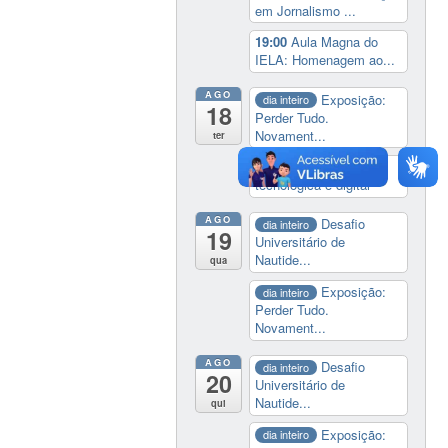
em Jornalismo ...
19:00
Aula Magna do
IELA: Homenagem ao...
AGO
Exposição:
dia inteiro
18
Perder Tudo.
Novament...
ter
14:00
Soberania
tecnológica e digital
AGO
Desafio
dia inteiro
19
Universitário de
Nautide...
qua
Exposição:
dia inteiro
Perder Tudo.
Novament...
AGO
Desafio
dia inteiro
20
Universitário de
Nautide...
qui
Exposição:
dia inteiro