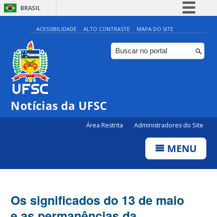
BRASIL
Simplifique!
ACESSIBILIDADE
ALTO CONTRASTE
MAPA DO SITE
Comunica BR
Participe
Acesso à informação
Legislação
Notícias da UFSC
Canais
Área Restrita
Administradores do Site
MENU
Os significados do 13 de maio
e as permanências da