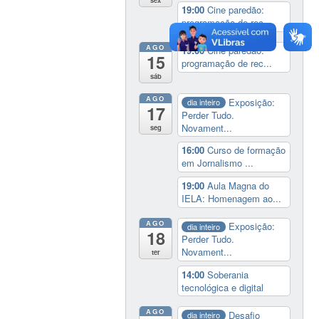
sex
19:00
Cine paredão:
programação de rec...
AGO
19:00
Cine paredão:
15
programação de rec...
sáb
AGO
Exposição:
dia inteiro
17
Perder Tudo.
Novament...
seg
16:00
Curso de formação
em Jornalismo ...
19:00
Aula Magna do
IELA: Homenagem ao...
AGO
Exposição:
dia inteiro
18
Perder Tudo.
Novament...
ter
14:00
Soberania
tecnológica e digital
AGO
Desafio
dia inteiro