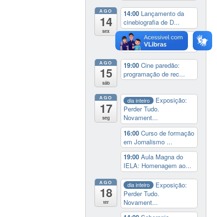
AGO
14:00
Lançamento da
14
cinebiografia de D...
sex
19:00
Cine paredão:
programação de rec...
AGO
19:00
Cine paredão:
15
programação de rec...
sáb
AGO
Exposição:
dia inteiro
17
Perder Tudo.
Novament...
seg
16:00
Curso de formação
em Jornalismo ...
19:00
Aula Magna do
IELA: Homenagem ao...
AGO
Exposição:
dia inteiro
18
Perder Tudo.
Novament...
ter