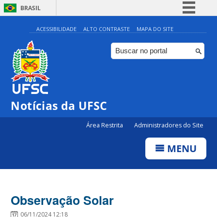
BRASIL
Simplifique!
ACESSIBILIDADE
ALTO CONTRASTE
MAPA DO SITE
Comunica BR
Participe
Acesso à informação
Legislação
Notícias da UFSC
Canais
Área Restrita
Administradores do Site
MENU
Observação Solar
06/11/2024 12:18