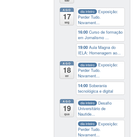
sáb
AGO
Exposição:
dia inteiro
17
Perder Tudo.
Novament...
seg
16:00
Curso de formação
em Jornalismo ...
19:00
Aula Magna do
IELA: Homenagem ao...
AGO
Exposição:
dia inteiro
18
Perder Tudo.
Novament...
ter
14:00
Soberania
tecnológica e digital
AGO
Desafio
dia inteiro
19
Universitário de
Nautide...
qua
Exposição:
dia inteiro
Perder Tudo.
Novament...