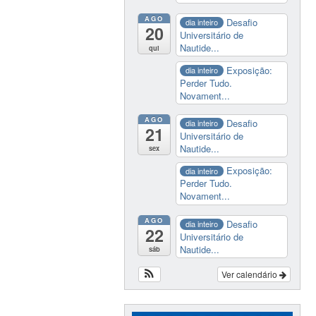
AGO
Desafio
dia inteiro
20
Universitário de
Nautide...
qui
Exposição:
dia inteiro
Perder Tudo.
Novament...
AGO
Desafio
dia inteiro
21
Universitário de
Nautide...
sex
Exposição:
dia inteiro
Perder Tudo.
Novament...
AGO
Desafio
dia inteiro
22
Universitário de
Nautide...
sáb
Ver calendário