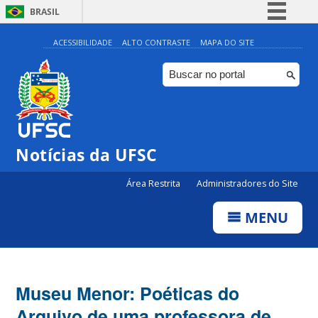
BRASIL
Simplifique!
ACESSIBILIDADE
ALTO CONTRASTE
MAPA DO SITE
Comunica BR
Participe
Acesso à informação
Legislação
Notícias da UFSC
Canais
Área Restrita
Administradores do Site
MENU
Museu Menor: Poéticas do
Arquivo de uma professora de