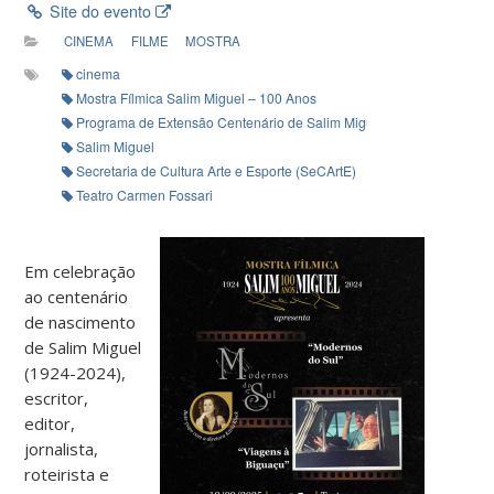
Site do evento
CINEMA
FILME
MOSTRA
cinema
Mostra Fílmica Salim Miguel – 100 Anos
Programa de Extensão Centenário de Salim Miguel
Salim Miguel
Secretaria de Cultura Arte e Esporte (SeCArtE)
Teatro Carmen Fossari
Em celebração
ao centenário
de nascimento
de Salim Miguel
(1924-2024),
escritor,
editor,
jornalista,
roteirista e