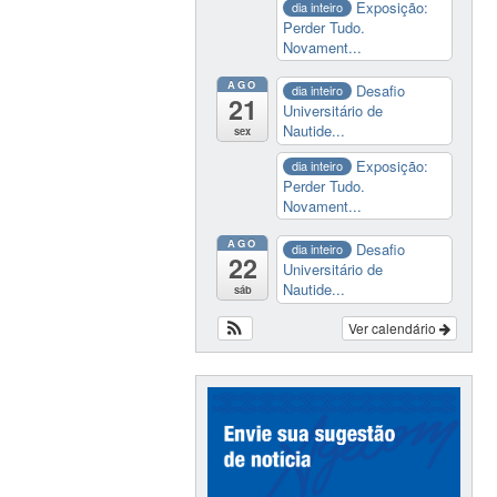
Exposição:
dia inteiro
Perder Tudo.
Novament...
AGO
Desafio
dia inteiro
21
Universitário de
Nautide...
sex
Exposição:
dia inteiro
Perder Tudo.
Novament...
AGO
Desafio
dia inteiro
22
Universitário de
Nautide...
sáb
Ver calendário