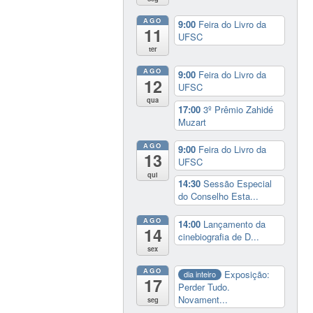
AGO
9:00
Feira do Livro da
11
UFSC
ter
AGO
9:00
Feira do Livro da
12
UFSC
qua
17:00
3º Prêmio Zahidé
Muzart
AGO
9:00
Feira do Livro da
13
UFSC
qui
14:30
Sessão Especial
do Conselho Esta...
AGO
14:00
Lançamento da
14
cinebiografia de D...
sex
AGO
Exposição:
dia inteiro
17
Perder Tudo.
Novament...
seg