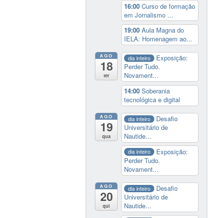
16:00
Curso de formação
em Jornalismo ...
19:00
Aula Magna do
IELA: Homenagem ao...
AGO
Exposição:
dia inteiro
18
Perder Tudo.
Novament...
ter
14:00
Soberania
tecnológica e digital
AGO
Desafio
dia inteiro
19
Universitário de
Nautide...
qua
Exposição:
dia inteiro
Perder Tudo.
Novament...
AGO
Desafio
dia inteiro
20
Universitário de
Nautide...
qui