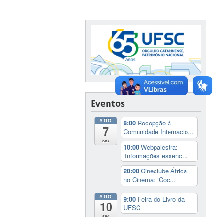
Eventos
AGO
8:00
Recepção à
7
Comunidade Internacio...
sex
10:00
Webpalestra:
‘Informações essenc...
20:00
Cineclube África
no Cinema: ‘Coc...
AGO
9:00
Feira do Livro da
10
UFSC
seg