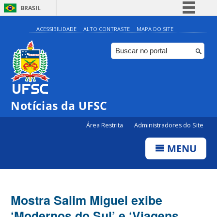
BRASIL
Simplifique!
ACESSIBILIDADE
ALTO CONTRASTE
MAPA DO SITE
Comunica BR
Participe
Acesso à informação
Legislação
Notícias da UFSC
Canais
Área Restrita
Administradores do Site
MENU
Mostra Salim Miguel exibe
‘Modernos do Sul’ e ‘Viagens