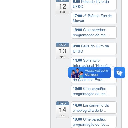
9:00
Feira do Livro da
12
UFSC
qua
17:00
3º Prêmio Zahidé
Muzart
19:00
Cine paredão:
programação de rec...
AGO
9:00
Feira do Livro da
13
UFSC
qui
14:00
Seminário
Internacional ‘Ninguém...
14:30
Sessão Especial
do Conselho Esta...
19:00
Cine paredão:
programação de rec...
AGO
14:00
Lançamento da
14
cinebiografia de D...
sex
19:00
Cine paredão:
programação de rec...