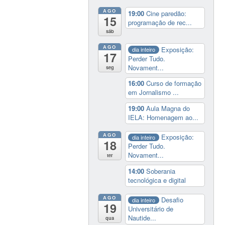
AGO
19:00
Cine paredão:
15
programação de rec...
sáb
AGO
Exposição:
dia inteiro
17
Perder Tudo.
Novament...
seg
16:00
Curso de formação
em Jornalismo ...
19:00
Aula Magna do
IELA: Homenagem ao...
AGO
Exposição:
dia inteiro
18
Perder Tudo.
Novament...
ter
14:00
Soberania
tecnológica e digital
AGO
Desafio
dia inteiro
19
Universitário de
Nautide...
qua