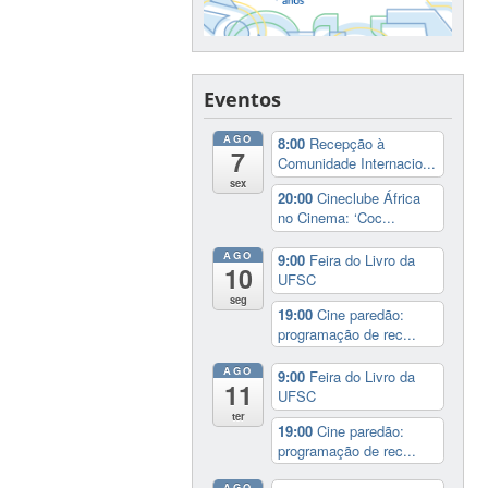
Eventos
AGO
8:00
Recepção à
7
Comunidade Internacio...
sex
20:00
Cineclube África
no Cinema: ‘Coc...
AGO
9:00
Feira do Livro da
10
UFSC
seg
19:00
Cine paredão:
programação de rec...
AGO
9:00
Feira do Livro da
11
UFSC
ter
19:00
Cine paredão:
programação de rec...
AGO