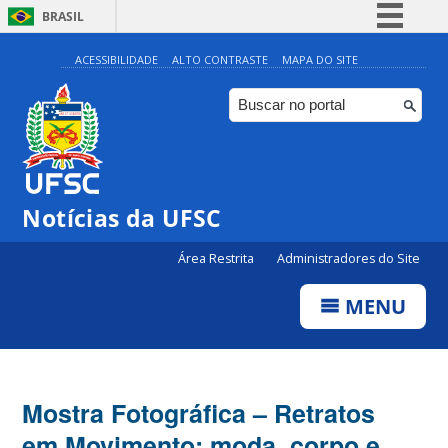
BRASIL
Simplifique!
ACESSIBILIDADE
ALTO CONTRASTE
MAPA DO SITE
Comunica BR
Participe
Acesso à informação
Legislação
Notícias da UFSC
Canais
Área Restrita
Administradores do Site
MENU
Mostra Fotográfica – Retratos
em Movimento: moda, corpo e