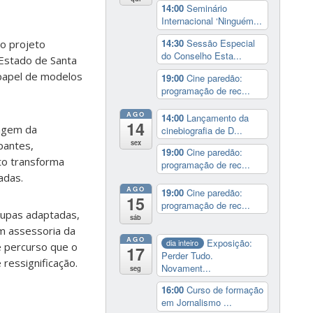
14:00
Seminário
Internacional ‘Ninguém...
14:30
Sessão Especial
o projeto
do Conselho Esta...
 Estado de Santa
 papel de modelos
19:00
Cine paredão:
programação de rec...
AGO
14:00
Lançamento da
14
tagem da
cinebiografia de D...
sex
pantes,
19:00
Cine paredão:
eto transforma
programação de rec...
adas.
AGO
19:00
Cine paredão:
15
programação de rec...
oupas adaptadas,
sáb
m assessoria da
AGO
Exposição:
dia inteiro
se percurso que o
17
Perder Tudo.
ressignificação.
Novament...
seg
16:00
Curso de formação
em Jornalismo ...