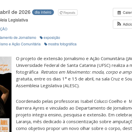
 abril de 2026
dia inteiro
Cale
Repeats
eia Legislativa
Adici
IÇÃO
tamento de Jornalismo
exposição
lismo e Ação Comunitária
mostra fotográfica
O projeto de extensão Jornalismo e Ação Comunitária (JA
Universidade Federal de Santa Catarina (UFSC) realiza a 
fotográfica
Retratos em Movimento: moda, corpo e amp
gratuita, entre os dias 1° e 15 de abril, na sala Cruz e S
Assembleia Legislativa (ALESC).
Coordenado pelas professoras Isabel Colucci Coelho e Me
Barrera Ayres e vinculado ao Departamento de Jornalism
projeto integra ensino, pesquisa e extensão. Em celebraç
Laranja, mês dedicado à conscientização sobre amputaç
como objetivo propor um novo olhar sobre o corpo, dest