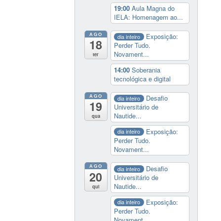
19:00
Aula Magna do
IELA: Homenagem ao...
AGO
Exposição:
dia inteiro
18
Perder Tudo.
Novament...
ter
14:00
Soberania
tecnológica e digital
AGO
Desafio
dia inteiro
19
Universitário de
Nautide...
qua
Exposição:
dia inteiro
Perder Tudo.
Novament...
AGO
Desafio
dia inteiro
20
Universitário de
Nautide...
qui
Exposição:
dia inteiro
Perder Tudo.
Novament...