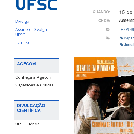
15 de
QUANDO:
Assembl
ONDE:
Divulga
Assine o Divulga
EXPOS
UFSC
depar
TV UFSC
Jorna
AGECOM
Conheça a Agecom
Sugestões e Críticas
DIVULGAÇÃO
CIENTÍFICA
UFSC Ciência