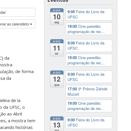
AGO
9:00
Feira do Livro da
ndar
10
UFSC
seg
onar ao calendário
19:00
Cine paredão:
programação de rec...
AGO
9:00
Feira do Livro da
11
UFSC
ter
19:00
Cine paredão:
C) da
programação de rec...
mostra
utação
, de forma
AGO
9:00
Feira do Livro da
12
ousa da
UFSC
qua
17:00
3º Prêmio Zahidé
Muzart
lina de la
19:00
Cine paredão:
o da UFSC, o
programação de rec...
ão ao Abril
AGO
9:00
Feira do Livro da
ões, a mostra tem
13
UFSC
acando histórias
qui