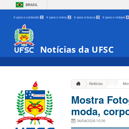
BRASIL
Ir para o conteúdo
1
Ir para o menu
2
Ir para a busca
3
Ir para o rodapé
4
Notícias da UFSC
»
Notícias
Mos
Mostra Foto
moda, corp
06/04/2026 10:36