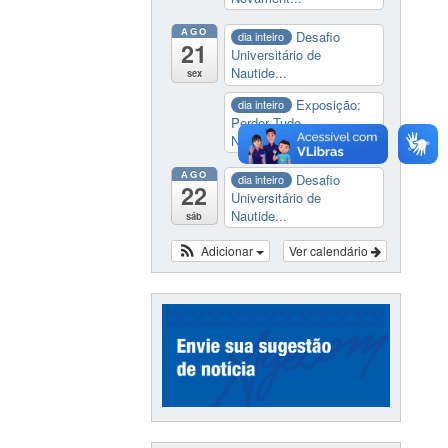
AGO
Desafio
dia inteiro
21
Universitário de
Nautide...
sex
Exposição:
dia inteiro
Perder Tudo.
Novament...
AGO
Desafio
dia inteiro
22
Universitário de
Nautide...
sáb
Adicionar
Ver calendário