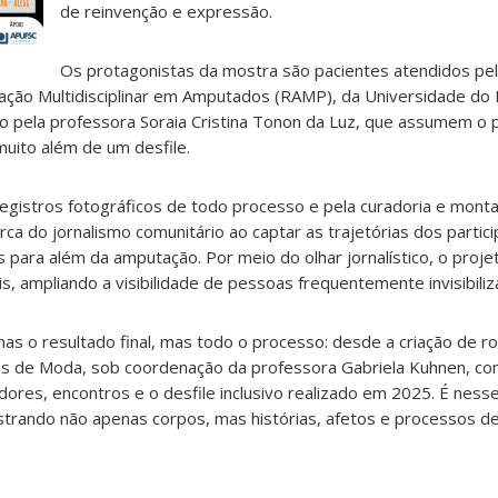
de reinvenção e expressão.
Os protagonistas da mostra são pacientes atendidos pel
tação Multidisciplinar em Amputados (RAMP), da Universidade do
o pela professora Soraia Cristina Tonon da Luz, que assumem o
uito além de um desfile.
 registros fotográficos de todo processo e pela curadoria e mon
ca do jornalismo comunitário ao captar as trajetórias dos partici
s para além da amputação. Por meio do olhar jornalístico, o proj
is, ampliando a visibilidade de pessoas frequentemente invisibiliz
as o resultado final, mas todo o processo: desde a criação de r
s de Moda, sob coordenação da professora Gabriela Kuhnen, co
tidores, encontros e o desfile inclusivo realizado em 2025. É nes
istrando não apenas corpos, mas histórias, afetos e processos de 