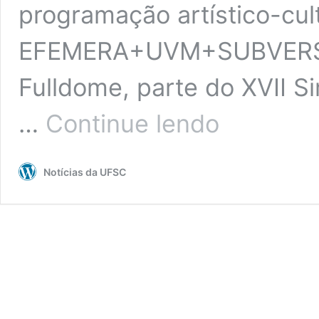
programação artístico-cul
EFEMERA+UVM+SUBVERSO:
Fulldome, parte do XVII S
Mostra:
…
Continue lendo
EFEMERA+UVM+SUB
Emergência/Ecopoét
Fulldome
Notícias da UFSC