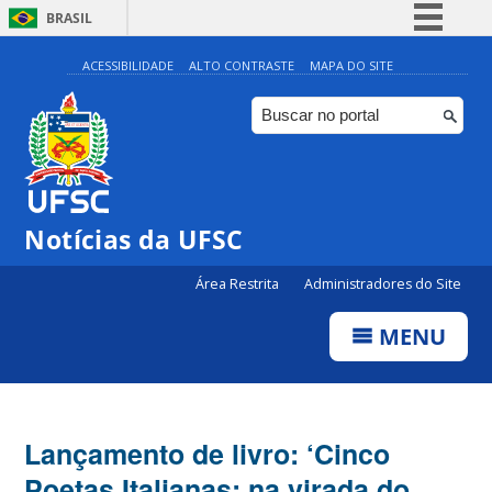
BRASIL
Simplifique!
ACESSIBILIDADE
ALTO CONTRASTE
MAPA DO SITE
Comunica BR
Participe
Acesso à informação
Legislação
Notícias da UFSC
Canais
Área Restrita
Administradores do Site
MENU
Lançamento de livro: ‘Cinco
Poetas Italianas: na virada do