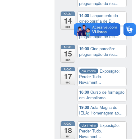
programação de rec...
AGO
14:00
Lançamento da
14
cinebiografia de D...
sex
19:00
Cine paredão:
programação de rec...
AGO
19:00
Cine paredão:
15
programação de rec...
sáb
AGO
Exposição:
dia inteiro
17
Perder Tudo.
Novament...
seg
16:00
Curso de formação
em Jornalismo ...
19:00
Aula Magna do
IELA: Homenagem ao...
AGO
Exposição:
dia inteiro
18
Perder Tudo.
Novament...
ter