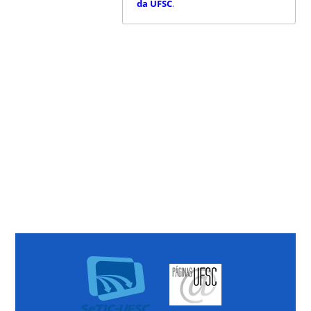
da UFSC
.