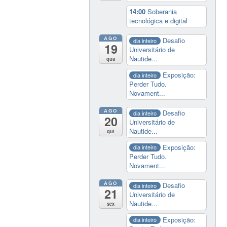
14:00
Soberania
tecnológica e digital
AGO
Desafio
dia inteiro
19
Universitário de
Nautide...
qua
Exposição:
dia inteiro
Perder Tudo.
Novament...
AGO
Desafio
dia inteiro
20
Universitário de
Nautide...
qui
Exposição:
dia inteiro
Perder Tudo.
Novament...
AGO
Desafio
dia inteiro
21
Universitário de
Nautide...
sex
Exposição:
dia inteiro