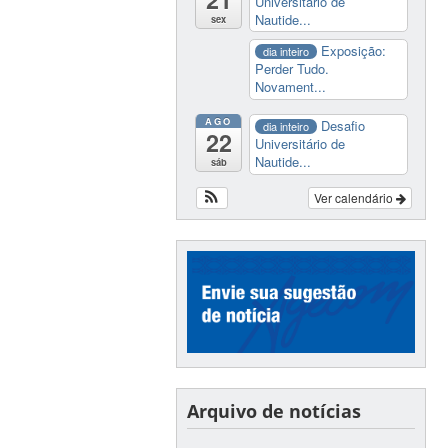
Universitário de
Nautide...
sex
Exposição:
dia inteiro
Perder Tudo.
Novament...
AGO
Desafio
dia inteiro
22
Universitário de
Nautide...
sáb
Ver calendário
Arquivo de notícias