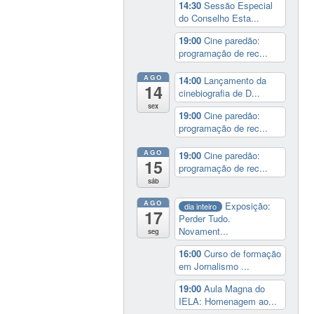
14:30
Sessão Especial
do Conselho Esta...
19:00
Cine paredão:
programação de rec...
AGO
14:00
Lançamento da
14
cinebiografia de D...
sex
19:00
Cine paredão:
programação de rec...
AGO
19:00
Cine paredão:
15
programação de rec...
sáb
AGO
Exposição:
dia inteiro
17
Perder Tudo.
Novament...
seg
16:00
Curso de formação
em Jornalismo ...
19:00
Aula Magna do
IELA: Homenagem ao...