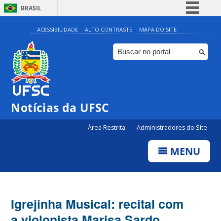
BRASIL
Simplifique!
ACESSIBILIDADE
ALTO CONTRASTE
MAPA DO SITE
Comunica BR
Participe
Acesso à informação
Legislação
Notícias da UFSC
Canais
Área Restrita
Administradores do Site
MENU
Igrejinha Musical: recital com
a violonista Marisa Sardo