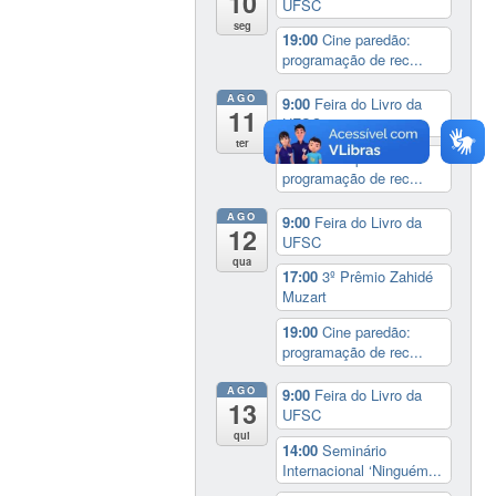
10
UFSC
seg
19:00
Cine paredão:
programação de rec...
AGO
9:00
Feira do Livro da
11
UFSC
ter
19:00
Cine paredão:
programação de rec...
AGO
9:00
Feira do Livro da
12
UFSC
qua
17:00
3º Prêmio Zahidé
Muzart
19:00
Cine paredão:
programação de rec...
AGO
9:00
Feira do Livro da
13
UFSC
qui
14:00
Seminário
Internacional ‘Ninguém...