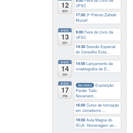
9:00
Feira do Livro da
12
UFSC
qua
17:00
3º Prêmio Zahidé
Muzart
AGO
9:00
Feira do Livro da
13
UFSC
qui
14:30
Sessão Especial
do Conselho Esta...
AGO
14:00
Lançamento da
14
cinebiografia de D...
sex
AGO
Exposição:
dia inteiro
17
Perder Tudo.
Novament...
seg
16:00
Curso de formação
em Jornalismo ...
19:00
Aula Magna do
IELA: Homenagem ao...