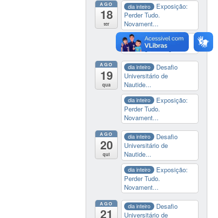
AGO
Exposição:
dia inteiro
18
Perder Tudo.
Novament...
ter
14:00
Soberania
tecnológica e digital
AGO
Desafio
dia inteiro
19
Universitário de
Nautide...
qua
Exposição:
dia inteiro
Perder Tudo.
Novament...
AGO
Desafio
dia inteiro
20
Universitário de
Nautide...
qui
Exposição:
dia inteiro
Perder Tudo.
Novament...
AGO
Desafio
dia inteiro
21
Universitário de