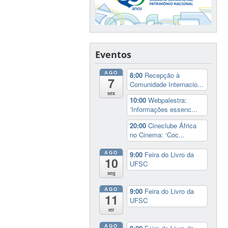
Eventos
AGO
8:00
Recepção à
7
Comunidade Internacio...
sex
10:00
Webpalestra:
‘Informações essenc...
20:00
Cineclube África
no Cinema: ‘Coc...
AGO
9:00
Feira do Livro da
10
UFSC
seg
AGO
9:00
Feira do Livro da
11
UFSC
ter
AGO