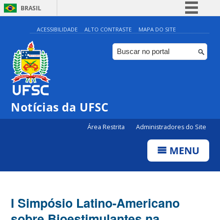
BRASIL
Simplifique!
ACESSIBILIDADE
ALTO CONTRASTE
MAPA DO SITE
Comunica BR
Participe
Acesso à informação
Legislação
Notícias da UFSC
Canais
Área Restrita
Administradores do Site
MENU
I Simpósio Latino-Americano
sobre Bioestimulantes na