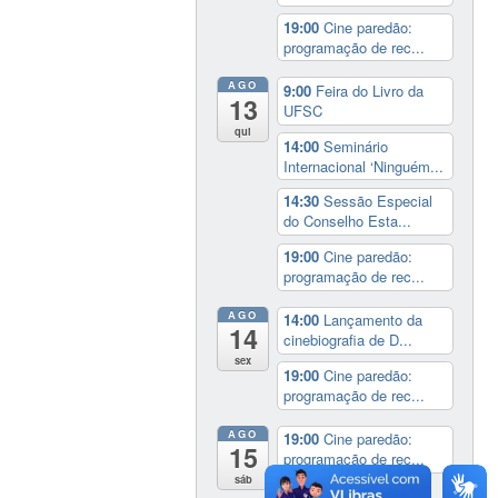
19:00
Cine paredão:
programação de rec...
AGO
9:00
Feira do Livro da
13
UFSC
qui
14:00
Seminário
Internacional ‘Ninguém...
14:30
Sessão Especial
do Conselho Esta...
19:00
Cine paredão:
programação de rec...
AGO
14:00
Lançamento da
14
cinebiografia de D...
sex
19:00
Cine paredão:
programação de rec...
AGO
19:00
Cine paredão:
15
programação de rec...
sáb