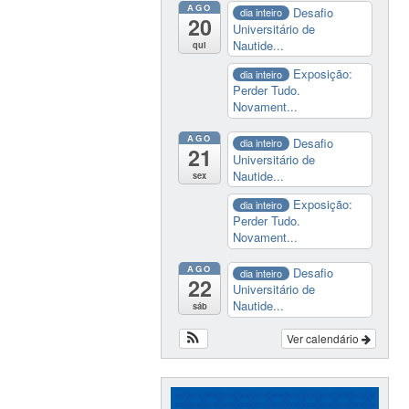
AGO
Desafio
dia inteiro
20
Universitário de
Nautide...
qui
Exposição:
dia inteiro
Perder Tudo.
Novament...
AGO
Desafio
dia inteiro
21
Universitário de
Nautide...
sex
Exposição:
dia inteiro
Perder Tudo.
Novament...
AGO
Desafio
dia inteiro
22
Universitário de
Nautide...
sáb
Ver calendário