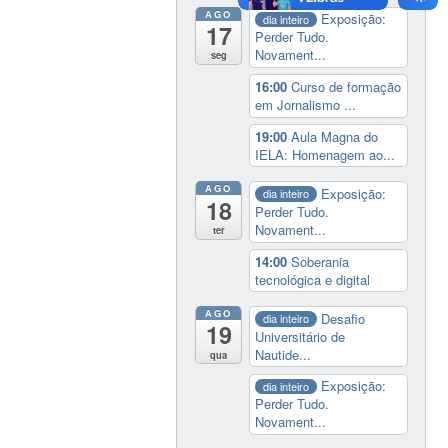
AGO
Exposição:
dia inteiro
17
Perder Tudo.
Novament...
seg
16:00
Curso de formação
em Jornalismo ...
19:00
Aula Magna do
IELA: Homenagem ao...
AGO
Exposição:
dia inteiro
18
Perder Tudo.
Novament...
ter
14:00
Soberania
tecnológica e digital
AGO
Desafio
dia inteiro
19
Universitário de
Nautide...
qua
Exposição:
dia inteiro
Perder Tudo.
Novament...