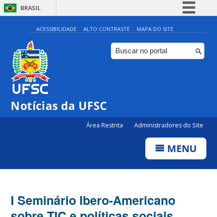
BRASIL
Simplifique!
ACESSIBILIDADE
ALTO CONTRASTE
MAPA DO SITE
Comunica BR
Participe
Acesso à informação
Legislação
Notícias da UFSC
Canais
Área Restrita
Administradores do Site
MENU
I Seminário Ibero-Americano
sobre TIC e políticas sociais