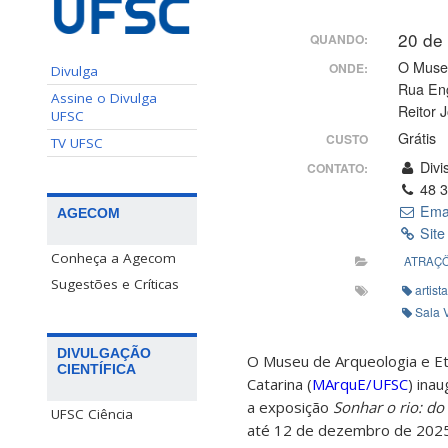
20 de
QUANDO:
O Muse
ONDE:
Divulga
Rua Eng
Assine o Divulga
Reitor 
UFSC
Grátis
CUSTO
TV UFSC
Divi
CONTATO:
48 3
Ema
AGECOM
Site
Conheça a Agecom
ATRAÇÕ
Sugestões e Críticas
artist
Sala 
DIVULGAÇÃO
O Museu de Arqueologia e Et
CIENTÍFICA
Catarina
(
MArquE/UFSC
)
inau
a exposição
Sonhar o rio: do
UFSC Ciência
até 12 de dezembro de 2025,