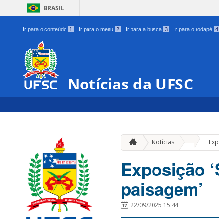
BRASIL
Ir para o conteúdo
1
Ir para o menu
2
Ir para a busca
3
Ir para o rodapé
4
Notícias da UFSC
»
Notícias
Exp
Exposição ‘S
paisagem’
22/09/2025 15:44