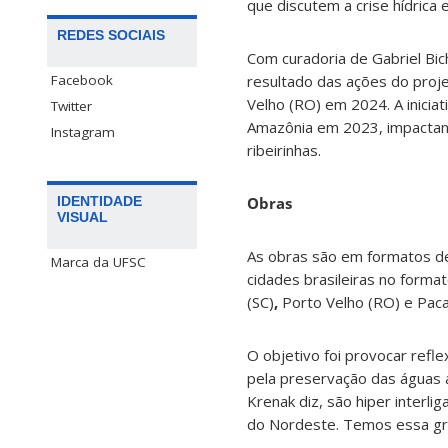
que discutem a crise hídrica 
REDES SOCIAIS
Com curadoria de Gabriel Bic
Facebook
resultado das ações do proj
Velho (RO) em 2024. A iniciati
Twitter
Amazônia em 2023, impactand
Instagram
ribeirinhas.
Obras
IDENTIDADE
VISUAL
As obras são em formatos de 
Marca da UFSC
cidades brasileiras no formato
(SC)
,
Porto Velho (RO) e Paca
O objetivo foi provocar refl
pela preservação das águas 
Krenak diz, são hiper interl
do Nordeste. Temos essa grand