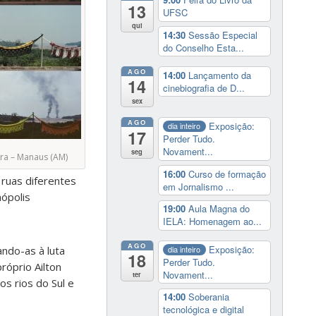
13
UFSC
qui
14:30
Sessão Especial
do Conselho Esta...
AGO
14:00
Lançamento da
14
cinebiografia de D...
sex
AGO
Exposição:
dia inteiro
17
Perder Tudo.
Novament...
seg
ra – Manaus (AM)
16:00
Curso de formação
 ruas diferentes
em Jornalismo ...
nópolis
19:00
Aula Magna do
IELA: Homenagem ao...
AGO
Exposição:
dia inteiro
ando-as à luta
18
Perder Tudo.
róprio Ailton
Novament...
ter
s rios do Sul e
14:00
Soberania
tecnológica e digital