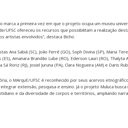
 marca a primeira vez em que o projeto ocupa um museu univers
de/UFSC ofereceu os recursos que possibilitam a realização des
os artistas envolvidos”, destaca Bicho.
stas Ana Sabiá (SC), João Ferré (GO), Soph Divina (SP), Maria Terez
s (ES), Amanara Brandão Lube (RO), Ederson Lauri (RO), Thalyta Al
 Sá Roriz (RJ), Josiel Juruna (PA), Clara Nogueira (AM) e Daris Rub
ória, o MArquE/UFSC é reconhecido por seus acervos etnográfico
 integrar extensão, pesquisa e ensino. Já o projeto Muluca busca
tidiano e da diversidade de corpos e territórios, ampliando narr