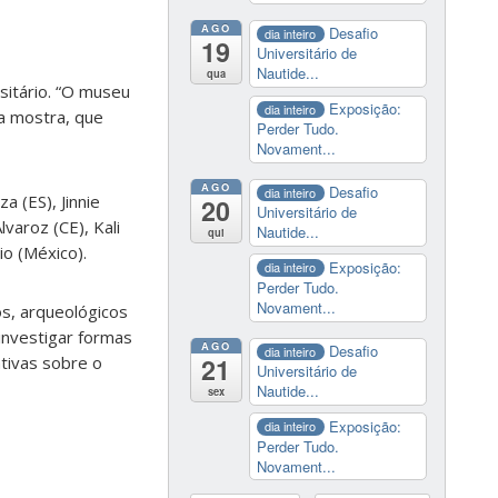
AGO
Desafio
dia inteiro
19
Universitário de
Nautide...
qua
itário. “O museu
Exposição:
dia inteiro
ta mostra, que
Perder Tudo.
Novament...
AGO
Desafio
dia inteiro
a (ES), Jinnie
20
Universitário de
varoz (CE), Kali
Nautide...
qui
io (México).
Exposição:
dia inteiro
Perder Tudo.
Novament...
s, arqueológicos
 investigar formas
AGO
Desafio
dia inteiro
21
ativas sobre o
Universitário de
Nautide...
sex
Exposição:
dia inteiro
Perder Tudo.
Novament...