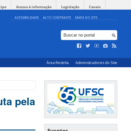
cipe
Acesso à informação
Legislação
Canais
ACESSIBILIDADE
ALTO CONTRASTE
MAPA DO SITE
Área Restrita
Administradores do Site
uta pela
Eventos