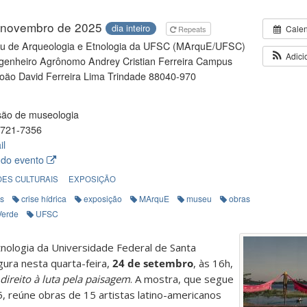
 novembro de 2025
dia inteiro
Cale
Repeats
u de Arqueologia e Etnologia da UFSC (MArquE/UFSC)
Adici
enheiro Agrônomo Andrey Cristian Ferreira Campus
João David Ferreira Lima Trindade 88040-970
são de museologia
721-7356
il
 do evento
ES CULTURAIS
EXPOSIÇÃO
as
crise hídrica
exposição
MArquE
museu
obras
Verde
UFSC
nologia da Universidade Federal de Santa
gura nesta quarta-feira,
24 de setembro
, às 16h,
 direito à luta pela paisagem
. A mostra, que segue
 reúne obras de 15 artistas latino-americanos