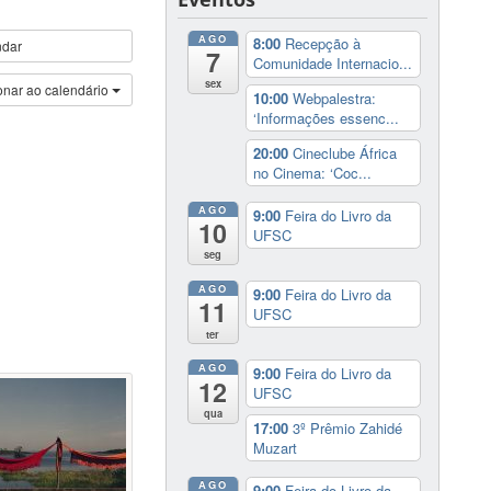
AGO
8:00
Recepção à
ndar
7
Comunidade Internacio...
sex
onar ao calendário
10:00
Webpalestra:
‘Informações essenc...
20:00
Cineclube África
no Cinema: ‘Coc...
AGO
9:00
Feira do Livro da
10
UFSC
seg
AGO
9:00
Feira do Livro da
11
UFSC
ter
AGO
9:00
Feira do Livro da
12
UFSC
qua
17:00
3º Prêmio Zahidé
Muzart
AGO
9:00
Feira do Livro da