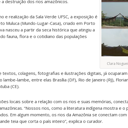
e a destruição dos rios amazônicos.
ho e realização da Sala Verde UFSC, a exposição é
eto Muluca (Mundo-Lugar-Casa), criado em Porto
va nasceu a partir da seca histórica que atingiu a
o fauna, flora e o cotidiano das populações
Clara Noguei
textos, colagens, fotografias e ilustrações digitais, já ocuparam
 lambe-lambe, entre elas Brasília (DF), Rio de Janeiro (RJ), Floria
tuba (CE).
exões locais sobre a relação com os rios e suas memórias, conect
amazônicas.
“Nossos rios, como a literatura indígena mostra e o p
igados. Em algum momento, os rios da Amazônia se conectam com o
e teia que corta o país inteiro”, explica o curador.