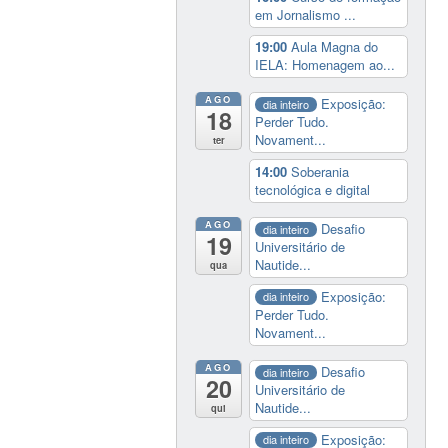
em Jornalismo ...
19:00
Aula Magna do
IELA: Homenagem ao...
AGO
Exposição:
dia inteiro
18
Perder Tudo.
Novament...
ter
14:00
Soberania
tecnológica e digital
AGO
Desafio
dia inteiro
19
Universitário de
Nautide...
qua
Exposição:
dia inteiro
Perder Tudo.
Novament...
AGO
Desafio
dia inteiro
20
Universitário de
Nautide...
qui
Exposição:
dia inteiro