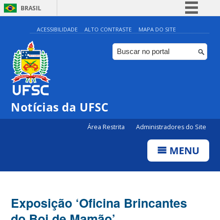
BRASIL
Simplifique!
ACESSIBILIDADE
ALTO CONTRASTE
MAPA DO SITE
Comunica BR
Participe
Acesso à informação
Legislação
Notícias da UFSC
Canais
Área Restrita
Administradores do Site
MENU
Exposição ‘Oficina Brincantes
do Boi de Mamão’