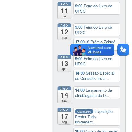
AGO
9:00
Feira do Livro da
11
UFSC
ter
AGO
9:00
Feira do Livro da
12
UFSC
qua
17:00
3º Prêmio Zahidé
Muzart
AGO
9:00
Feira do Livro da
13
UFSC
qui
14:30
Sessão Especial
do Conselho Esta...
AGO
14:00
Lançamento da
14
cinebiografia de D...
sex
AGO
Exposição:
dia inteiro
17
Perder Tudo.
Novament...
seg
16:00
Curso de formação