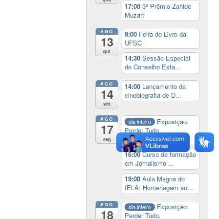
17:00
3º Prêmio Zahidé
Muzart
AGO
9:00
Feira do Livro da
13
UFSC
qui
14:30
Sessão Especial
do Conselho Esta...
AGO
14:00
Lançamento da
14
cinebiografia de D...
sex
AGO
Exposição:
dia inteiro
17
Perder Tudo.
Novament...
seg
16:00
Curso de formação
em Jornalismo ...
19:00
Aula Magna do
IELA: Homenagem ao...
AGO
Exposição:
dia inteiro
18
Perder Tudo.