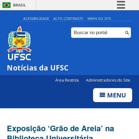
BRASIL
Simplifique!
ACESSIBILIDADE
ALTO CONTRASTE
MAPA DO SITE
Comunica BR
Participe
Acesso à informação
Legislação
Notícias da UFSC
Canais
Área Restrita
Administradores do Site
MENU
Exposição ‘Grão de Areia’ na
Biblioteca Universitária