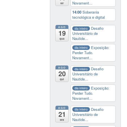
Novament...
ter
14:00
Soberania
tecnológica e digital
AGO
Desafio
dia inteiro
19
Universitário de
Nautide...
qua
Exposição:
dia inteiro
Perder Tudo.
Novament...
AGO
Desafio
dia inteiro
20
Universitário de
Nautide...
qui
Exposição:
dia inteiro
Perder Tudo.
Novament...
AGO
Desafio
dia inteiro
21
Universitário de
Nautide...
sex