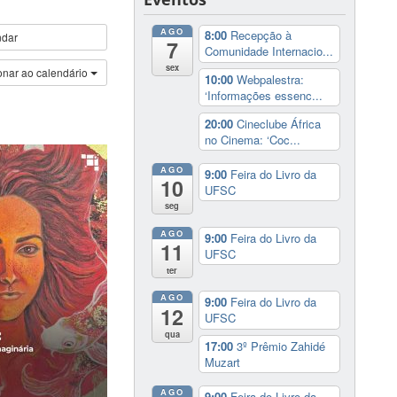
AGO
8:00
Recepção à
ndar
7
Comunidade Internacio...
sex
onar ao calendário
10:00
Webpalestra:
‘Informações essenc...
20:00
Cineclube África
no Cinema: ‘Coc...
AGO
9:00
Feira do Livro da
10
UFSC
seg
AGO
9:00
Feira do Livro da
11
UFSC
ter
AGO
9:00
Feira do Livro da
12
UFSC
qua
17:00
3º Prêmio Zahidé
Muzart
AGO
9:00
Feira do Livro da