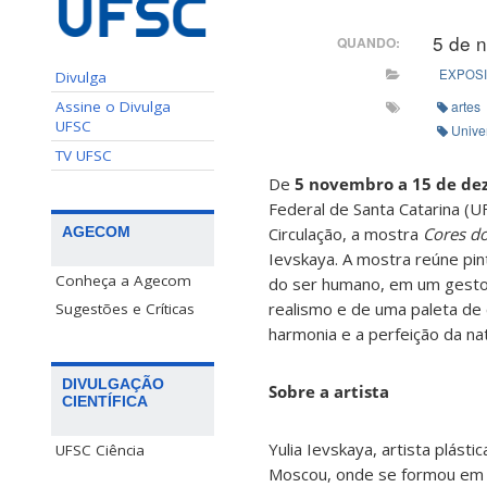
5 de 
QUANDO:
EXPOS
Divulga
artes
Assine o Divulga
UFSC
Unive
TV UFSC
De
5 novembro a 15 de d
Federal de Santa Catarina (U
Circulação, a mostra
Cores do
AGECOM
Ievskaya. A mostra reúne pin
Conheça a Agecom
do ser humano, em um gesto
realismo e de uma paleta de 
Sugestões e Críticas
harmonia e a perfeição da n
DIVULGAÇÃO
Sobre a artista
CIENTÍFICA
Yulia Ievskaya, artista plásti
UFSC Ciência
Moscou, onde se formou em L