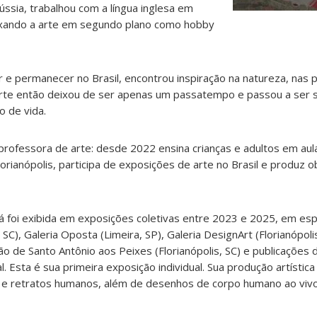
ússia, trabalhou com a língua inglesa em
ixando a arte em segundo plano como hobby
r e permanecer no Brasil, encontrou inspiração na natureza, nas 
A arte então deixou de ser apenas um passatempo e passou a ser s
o de vida.
professora de arte: desde 2022 ensina crianças e adultos em aula
orianópolis, participa de exposições de arte no Brasil e produz o
já foi exibida em exposições coletivas entre 2023 e 2025, em es
 SC), Galeria Oposta (Limeira, SP), Galeria DesignArt (Florianópoli
o de Santo Antônio aos Peixes (Florianópolis, SC) e publicações d
 Esta é sua primeira exposição individual. Sua produção artística i
is e retratos humanos, além de desenhos de corpo humano ao vivo