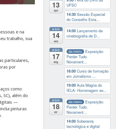
13
UFSC
qui
14:30
Sessão Especial
do Conselho Esta...
AGO
14:00
Lançamento da
pessoas e na
14
cinebiografia de D...
eu trabalho, sua
sex
AGO
Exposição:
dia inteiro
17
Perder Tudo.
s particulares,
Novament...
seg
bras por
16:00
Curso de formação
em Jornalismo ...
19:00
Aula Magna do
paços como:
IELA: Homenagem ao...
s, SC), além do
AGO
igitais —
Exposição:
dia inteiro
18
Perder Tudo.
nclui pinturas
Novament...
ter
.
14:00
Soberania
tecnológica e digital