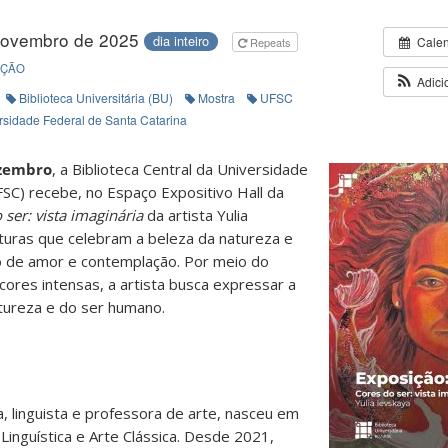
novembro de 2025
dia inteiro
Cale
Repeats
IÇÃO
Adici
Biblioteca Universitária (BU)
Mostra
UFSC
rsidade Federal de Santa Catarina
ezembro
, a Biblioteca Central da Universidade
FSC) recebe, no Espaço Expositivo Hall da
 ser: vista imaginária
da artista Yulia
turas que celebram a beleza da natureza e
 de amor e contemplação. Por meio do
cores intensas, a artista busca expressar a
atureza e do ser humano.
ca, linguista e professora de arte, nasceu em
inguística e Arte Clássica. Desde 2021,