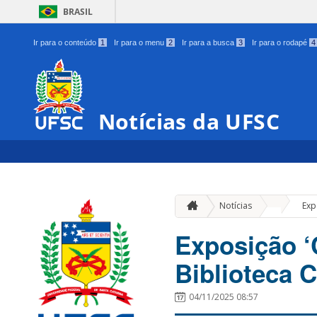
BRASIL
Ir para o conteúdo
1
Ir para o menu
2
Ir para a busca
3
Ir para o rodapé
4
Notícias da UFSC
»
Notícias
Exp
Exposição ‘C
Biblioteca C
04/11/2025 08:57