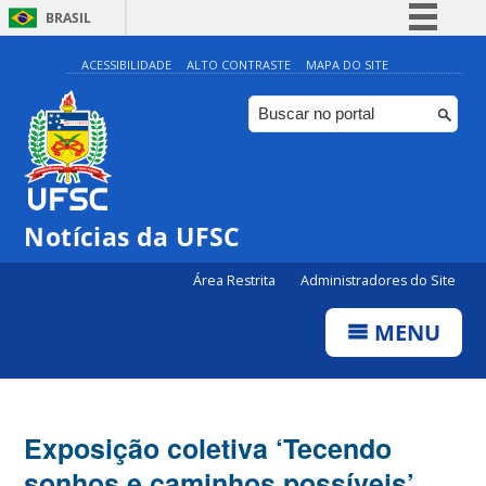
BRASIL
Simplifique!
ACESSIBILIDADE
ALTO CONTRASTE
MAPA DO SITE
Comunica BR
Participe
Acesso à informação
Legislação
Notícias da UFSC
Canais
Área Restrita
Administradores do Site
MENU
Exposição coletiva ‘Tecendo
sonhos e caminhos possíveis’