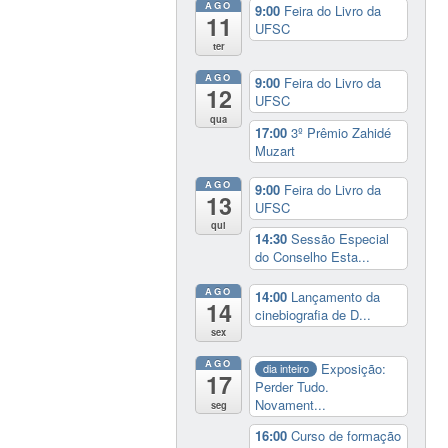
AGO
9:00
Feira do Livro da
11
UFSC
ter
AGO
9:00
Feira do Livro da
12
UFSC
qua
17:00
3º Prêmio Zahidé
Muzart
AGO
9:00
Feira do Livro da
13
UFSC
qui
14:30
Sessão Especial
do Conselho Esta...
AGO
14:00
Lançamento da
14
cinebiografia de D...
sex
AGO
Exposição:
dia inteiro
17
Perder Tudo.
Novament...
seg
16:00
Curso de formação