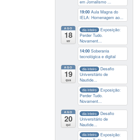
em Jornalismo ...
19:00
Aula Magna do
IELA: Homenagem ao...
AGO
Exposição:
dia inteiro
18
Perder Tudo.
Novament...
ter
14:00
Soberania
tecnológica e digital
AGO
Desafio
dia inteiro
19
Universitário de
Nautide...
qua
Exposição:
dia inteiro
Perder Tudo.
Novament...
AGO
Desafio
dia inteiro
20
Universitário de
Nautide...
qui
Exposição:
dia inteiro