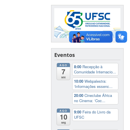
Eventos
AGO
8:00
Recepção à
7
Comunidade Internacio...
sex
10:00
Webpalestra:
‘Informações essenc...
20:00
Cineclube África
no Cinema: ‘Coc...
AGO
9:00
Feira do Livro da
10
UFSC
seg