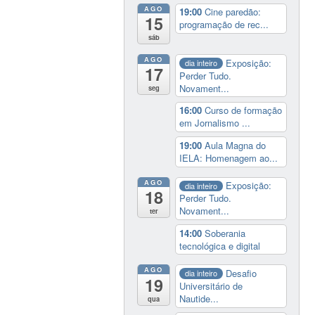
AGO
19:00
Cine paredão:
15
programação de rec...
sáb
AGO
Exposição:
dia inteiro
17
Perder Tudo.
Novament...
seg
16:00
Curso de formação
em Jornalismo ...
19:00
Aula Magna do
IELA: Homenagem ao...
AGO
Exposição:
dia inteiro
18
Perder Tudo.
Novament...
ter
14:00
Soberania
tecnológica e digital
AGO
Desafio
dia inteiro
19
Universitário de
Nautide...
qua