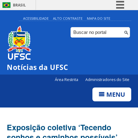
BRASIL
Simplifique!
ACESSIBILIDADE
ALTO CONTRASTE
MAPA DO SITE
Comunica BR
Participe
Acesso à informação
Legislação
Notícias da UFSC
Canais
Área Restrita
Administradores do Site
MENU
Exposição coletiva ‘Tecendo
sonhos e caminhos possíveis’