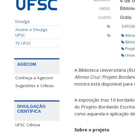
4 de 
Bibliot
ONDE:
Grátis
CUSTO
Divulga
EXPOS
Assine o Divulga
UFSC
Afons
Biblio
TV UFSC
Proje
Unive
AGECOM
A Biblioteca Universitária (
Afonso Cruz: Projeto Bordan
Conheça a Agecom
mostra está disponível para 
Sugestões e Críticas
A exposição traz 16 bordados
do Projeto Bordando Escrito
DIVULGAÇÃO
CIENTÍFICA
como aquarela e aplicação de
UFSC Ciência
Sobre o projeto