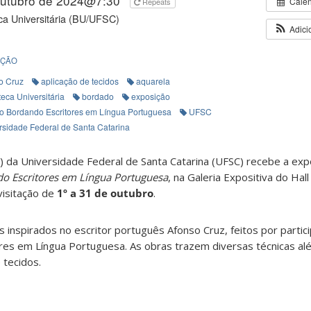
outubro de 2024@7:30
Cale
Repeats
eca Universitária (BU/UFSC)
Adici
IÇÃO
o Cruz
aplicação de tecidos
aquarela
teca Universitária
bordado
exposição
to Bordando Escritores em Língua Portuguesa
UFSC
rsidade Federal de Santa Catarina
BU) da Universidade Federal de Santa Catarina (UFSC) recebe a ex
do Escritores em Língua Portuguesa
, na Galeria Expositiva do Hall 
visitação de
1º a 31 de outubro
.
 inspirados no escritor português Afonso Cruz, feitos por partic
res em Língua Portuguesa. As obras trazem diversas técnicas a
 tecidos.