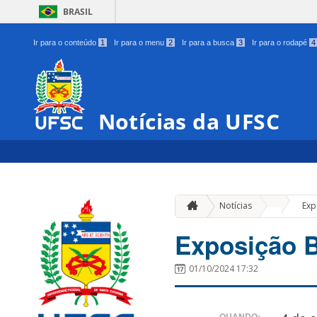
BRASIL
Ir para o conteúdo
1
Ir para o menu
2
Ir para a busca
3
Ir para o rodapé
4
Notícias da UFSC
»
Notícias
Exp
Exposição 
01/10/2024 17:32
QUANDO: