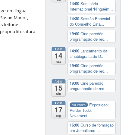
14:00
Seminário
Internacional ‘Ninguém...
eve em língua
 Susan Mariot,
14:30
Sessão Especial
do Conselho Esta...
 leituras,
rópria literatura
19:00
Cine paredão:
programação de rec...
AGO
14:00
Lançamento da
14
cinebiografia de D...
sex
19:00
Cine paredão:
programação de rec...
AGO
19:00
Cine paredão:
15
programação de rec...
sáb
AGO
Exposição:
dia inteiro
17
Perder Tudo.
Novament...
seg
16:00
Curso de formação
em Jornalismo ...