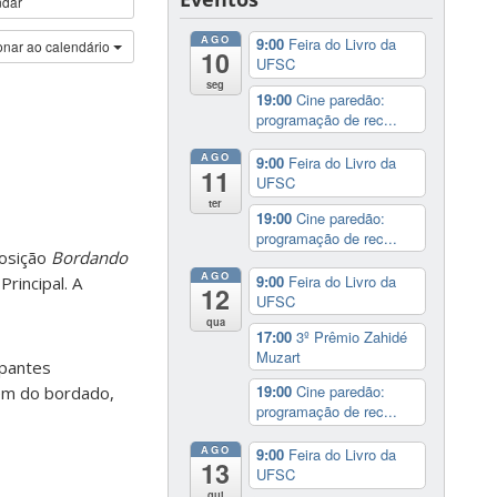
ndar
AGO
9:00
Feira do Livro da
onar ao calendário
10
UFSC
seg
19:00
Cine paredão:
programação de rec...
AGO
9:00
Feira do Livro da
11
UFSC
ter
19:00
Cine paredão:
programação de rec...
posição
Bordando
AGO
9:00
Feira do Livro da
Principal. A
12
UFSC
qua
17:00
3º Prêmio Zahidé
Muzart
ipantes
19:00
Cine paredão:
lém do bordado,
programação de rec...
AGO
9:00
Feira do Livro da
13
UFSC
qui