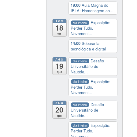
19:00
Aula Magna do
IELA: Homenagem ao...
AGO
Exposição:
dia inteiro
18
Perder Tudo.
Novament...
ter
14:00
Soberania
tecnológica e digital
AGO
Desafio
dia inteiro
19
Universitário de
Nautide...
qua
Exposição:
dia inteiro
Perder Tudo.
Novament...
AGO
Desafio
dia inteiro
20
Universitário de
Nautide...
qui
Exposição:
dia inteiro
Perder Tudo.
Novament...