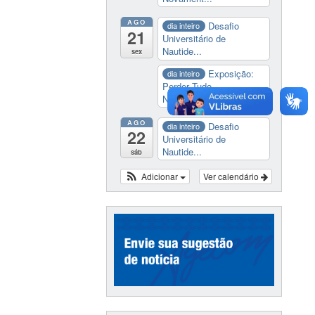
AGO
Desafio
dia inteiro
21
Universitário de
Nautide...
sex
Exposição:
dia inteiro
Perder Tudo.
Novament...
AGO
Desafio
dia inteiro
22
Universitário de
Nautide...
sáb
Adicionar
Ver calendário