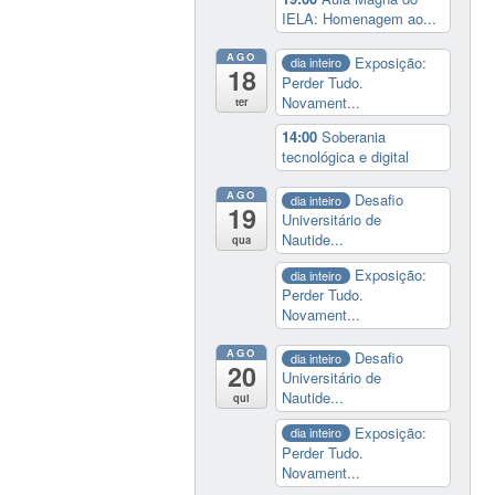
IELA: Homenagem ao...
AGO
Exposição:
dia inteiro
18
Perder Tudo.
Novament...
ter
14:00
Soberania
tecnológica e digital
AGO
Desafio
dia inteiro
19
Universitário de
Nautide...
qua
Exposição:
dia inteiro
Perder Tudo.
Novament...
AGO
Desafio
dia inteiro
20
Universitário de
Nautide...
qui
Exposição:
dia inteiro
Perder Tudo.
Novament...