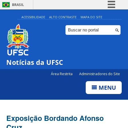
BRASIL
Simplifique!
ACESSIBILIDADE
ALTO CONTRASTE
MAPA DO SITE
Comunica BR
Participe
Acesso à informação
Legislação
Notícias da UFSC
Canais
Área Restrita
Administradores do Site
MENU
Exposição Bordando Afonso
Cruz