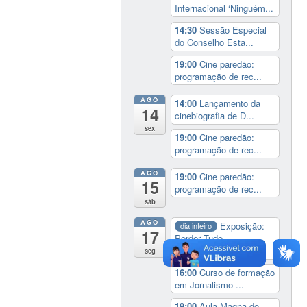
Internacional ‘Ninguém...
14:30
Sessão Especial
do Conselho Esta...
19:00
Cine paredão:
programação de rec...
AGO
14:00
Lançamento da
14
cinebiografia de D...
sex
19:00
Cine paredão:
programação de rec...
AGO
19:00
Cine paredão:
15
programação de rec...
sáb
AGO
Exposição:
dia inteiro
17
Perder Tudo.
Novament...
seg
16:00
Curso de formação
em Jornalismo ...
19:00
Aula Magna do