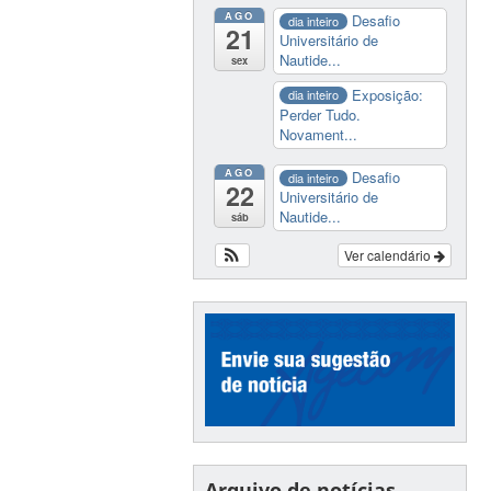
AGO
Desafio
dia inteiro
21
Universitário de
Nautide...
sex
Exposição:
dia inteiro
Perder Tudo.
Novament...
AGO
Desafio
dia inteiro
22
Universitário de
Nautide...
sáb
Ver calendário
Arquivo de notícias