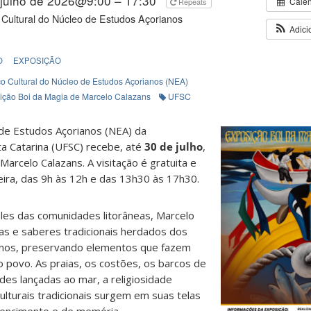
 julho de 2026@9:00 – 17:30
Cale
Repeats
Cultural do Núcleo de Estudos Açorianos
Adici
O
EXPOSIÇÃO
o Cultural do Núcleo de Estudos Açorianos (NEA)
ição Boi da Magia de Marcelo Calazans
UFSC
 de Estudos Açorianos (NEA) da
a Catarina (UFSC) recebe, até
30 de julho
,
Marcelo Calazans. A visitação é gratuita e
ira, das 9h às 12h e das 13h30 às 17h30.
ples das comunidades litorâneas, Marcelo
as e saberes tradicionais herdados dos
anos, preservando elementos que fazem
o povo. As praias, os costões, os barcos de
edes lançadas ao mar, a religiosidade
ulturais tradicionais surgem em suas telas
tencimento e de memória.