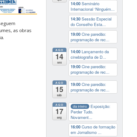
14:00
Seminário
Internacional ‘Ninguém...
14:30
Sessão Especial
 seguem
do Conselho Esta...
tumes, as obras
19:00
Cine paredão:
a.
programação de rec...
AGO
14:00
Lançamento da
14
cinebiografia de D...
sex
19:00
Cine paredão:
programação de rec...
AGO
19:00
Cine paredão:
15
programação de rec...
sáb
AGO
Exposição:
dia inteiro
17
Perder Tudo.
Novament...
seg
16:00
Curso de formação
em Jornalismo ...