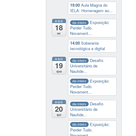
19:00
Aula Magna do
IELA: Homenagem ao...
AGO
Exposição:
dia inteiro
18
Perder Tudo.
Novament...
ter
14:00
Soberania
tecnológica e digital
AGO
Desafio
dia inteiro
19
Universitário de
Nautide...
qua
Exposição:
dia inteiro
Perder Tudo.
Novament...
AGO
Desafio
dia inteiro
20
Universitário de
Nautide...
qui
Exposição:
dia inteiro
Perder Tudo.
Novament...