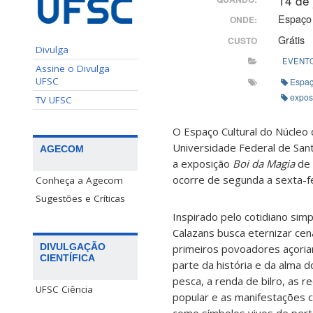
14 de
Espaço 
ONDE:
Grátis
CUSTO
Divulga
EVENT
Assine o Divulga
UFSC
Espaç
expos
TV UFSC
O Espaço Cultural do Núcleo
Universidade Federal de Sant
AGECOM
a exposição
Boi da Magia
de 
ocorre de segunda a sexta-fe
Conheça a Agecom
Sugestões e Críticas
Inspirado pelo cotidiano sim
Calazans busca eternizar cen
DIVULGAÇÃO
primeiros povoadores açori
CIENTÍFICA
parte da história e da alma d
pesca, a renda de bilro, as r
UFSC Ciência
popular e as manifestações c
como símbolos vivos de per