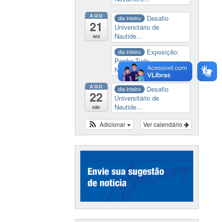
AGO
Desafio
dia inteiro
21
Universitário de
Nautide...
sex
Exposição:
dia inteiro
Perder Tudo.
Novament...
AGO
Desafio
dia inteiro
22
Universitário de
Nautide...
sáb
Adicionar
Ver calendário