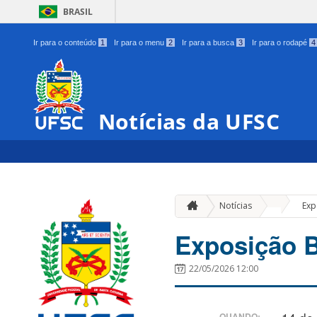
BRASIL
Ir para o conteúdo
1
Ir para o menu
2
Ir para a busca
3
Ir para o rodapé
4
Notícias da UFSC
»
Notícias
Exp
Exposição B
22/05/2026 12:00
QUANDO: