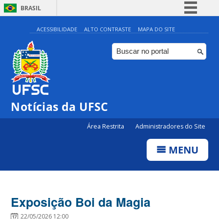
BRASIL
Simplifique!
ACESSIBILIDADE
ALTO CONTRASTE
MAPA DO SITE
Comunica BR
Participe
Acesso à informação
Legislação
Notícias da UFSC
Canais
Área Restrita
Administradores do Site
MENU
Exposição Boi da Magia
22/05/2026 12:00