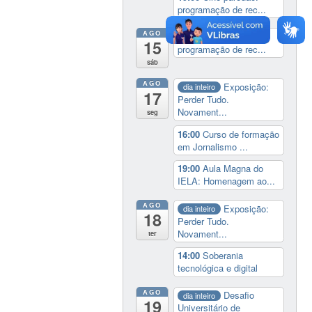
programação de rec...
AGO
19:00
Cine paredão:
15
programação de rec...
sáb
AGO
Exposição:
dia inteiro
17
Perder Tudo.
Novament...
seg
16:00
Curso de formação
em Jornalismo ...
19:00
Aula Magna do
IELA: Homenagem ao...
AGO
Exposição:
dia inteiro
18
Perder Tudo.
Novament...
ter
14:00
Soberania
tecnológica e digital
AGO
Desafio
dia inteiro
19
Universitário de