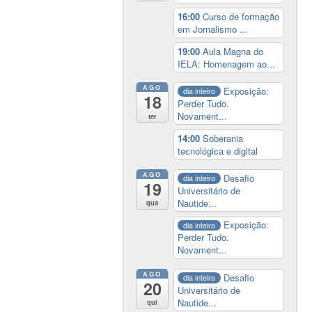
16:00
Curso de formação
em Jornalismo ...
19:00
Aula Magna do
IELA: Homenagem ao...
AGO
Exposição:
dia inteiro
18
Perder Tudo.
Novament...
ter
14:00
Soberania
tecnológica e digital
AGO
Desafio
dia inteiro
19
Universitário de
Nautide...
qua
Exposição:
dia inteiro
Perder Tudo.
Novament...
AGO
Desafio
dia inteiro
20
Universitário de
Nautide...
qui