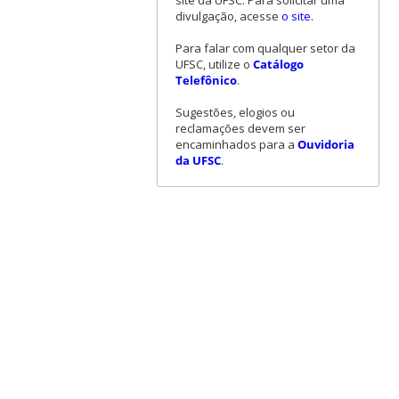
site da UFSC. Para solicitar uma
divulgação, acesse
o site
.
Para falar com qualquer setor da
UFSC, utilize o
Catálogo
Telefônico
.
Sugestões, elogios ou
reclamações devem ser
encaminhados para a
Ouvidoria
da UFSC
.