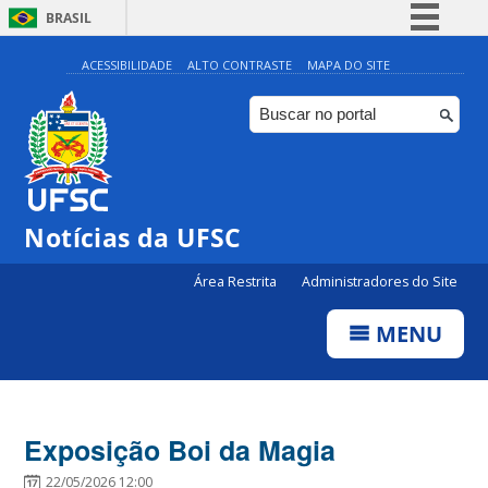
BRASIL
Simplifique!
ACESSIBILIDADE
ALTO CONTRASTE
MAPA DO SITE
Comunica BR
Participe
Acesso à informação
Legislação
Notícias da UFSC
Canais
Área Restrita
Administradores do Site
MENU
Exposição Boi da Magia
22/05/2026 12:00