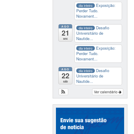
Exposição:
dia inteiro
Perder Tudo.
Novament...
AGO
Desafio
dia inteiro
21
Universitário de
Nautide...
sex
Exposição:
dia inteiro
Perder Tudo.
Novament...
AGO
Desafio
dia inteiro
22
Universitário de
Nautide...
sáb
Ver calendário