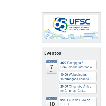
Eventos
AGO
8:00
Recepção à
7
Comunidade Internacio...
sex
10:00
Webpalestra:
‘Informações essenc...
20:00
Cineclube África
no Cinema: ‘Coc...
AGO
9:00
Feira do Livro da
10
UFSC