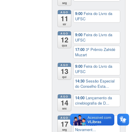
seg
AGO
9:00
Feira do Livro da
11
UFSC
ter
AGO
9:00
Feira do Livro da
12
UFSC
qua
17:00
3º Prêmio Zahidé
Muzart
AGO
9:00
Feira do Livro da
13
UFSC
qui
14:30
Sessão Especial
do Conselho Esta...
AGO
14:00
Lançamento da
14
cinebiografia de D...
sex
AGO
Exposição:
dia inteiro
17
Perder Tudo.
Novament...
seg