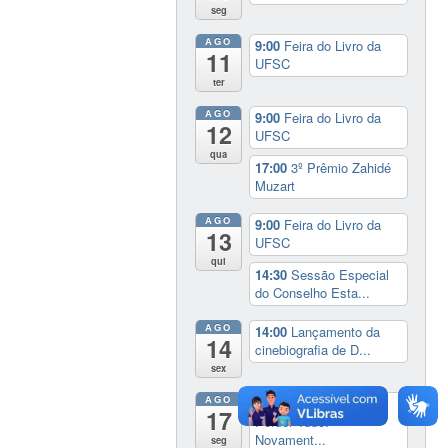
seg
AGO
9:00
Feira do Livro da
11
UFSC
ter
AGO
9:00
Feira do Livro da
12
UFSC
qua
17:00
3º Prêmio Zahidé
Muzart
AGO
9:00
Feira do Livro da
13
UFSC
qui
14:30
Sessão Especial
do Conselho Esta...
AGO
14:00
Lançamento da
14
cinebiografia de D...
sex
AGO
Exposição:
dia inteiro
17
Perder Tudo.
Novament...
seg