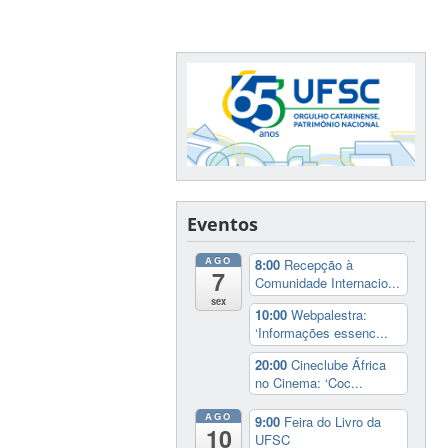
Eventos
AGO
8:00
Recepção à
7
Comunidade Internacio...
sex
10:00
Webpalestra:
‘Informações essenc...
20:00
Cineclube África
no Cinema: ‘Coc...
AGO
9:00
Feira do Livro da
10
UFSC