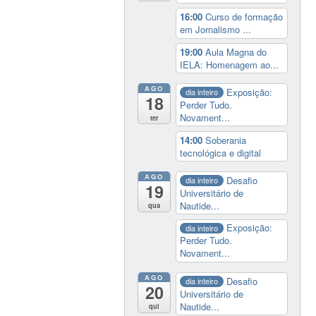
16:00
Curso de formação
em Jornalismo ...
19:00
Aula Magna do
IELA: Homenagem ao...
AGO
Exposição:
dia inteiro
18
Perder Tudo.
Novament...
ter
14:00
Soberania
tecnológica e digital
AGO
Desafio
dia inteiro
19
Universitário de
Nautide...
qua
Exposição:
dia inteiro
Perder Tudo.
Novament...
AGO
Desafio
dia inteiro
20
Universitário de
Nautide...
qui