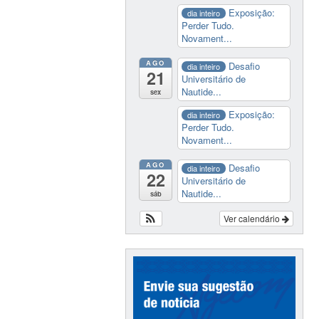
Exposição:
dia inteiro
Perder Tudo.
Novament...
AGO
Desafio
dia inteiro
21
Universitário de
Nautide...
sex
Exposição:
dia inteiro
Perder Tudo.
Novament...
AGO
Desafio
dia inteiro
22
Universitário de
Nautide...
sáb
Ver calendário