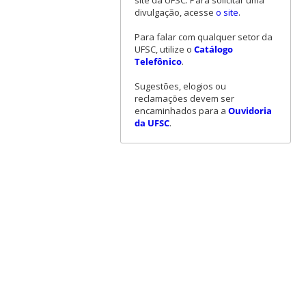
site da UFSC. Para solicitar uma
divulgação, acesse
o site
.
Para falar com qualquer setor da
UFSC, utilize o
Catálogo
Telefônico
.
Sugestões, elogios ou
reclamações devem ser
encaminhados para a
Ouvidoria
da UFSC
.