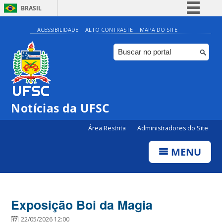
BRASIL
Simplifique!
ACESSIBILIDADE
ALTO CONTRASTE
MAPA DO SITE
Comunica BR
Participe
Acesso à informação
Legislação
Notícias da UFSC
Canais
Área Restrita
Administradores do Site
MENU
Exposição Boi da Magia
22/05/2026 12:00