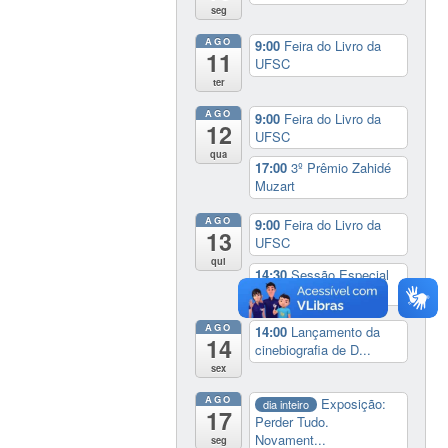
seg
AGO
9:00
Feira do Livro da
11
UFSC
ter
AGO
9:00
Feira do Livro da
12
UFSC
qua
17:00
3º Prêmio Zahidé
Muzart
AGO
9:00
Feira do Livro da
13
UFSC
qui
14:30
Sessão Especial
do Conselho Esta...
AGO
14:00
Lançamento da
14
cinebiografia de D...
sex
AGO
Exposição:
dia inteiro
17
Perder Tudo.
Novament...
seg