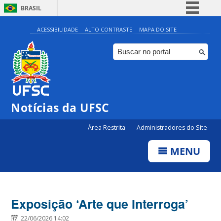
BRASIL
Simplifique!
ACESSIBILIDADE
ALTO CONTRASTE
MAPA DO SITE
Comunica BR
Participe
Acesso à informação
Legislação
Notícias da UFSC
Canais
Área Restrita
Administradores do Site
MENU
Exposição ‘Arte que Interroga’
22/06/2026 14:02