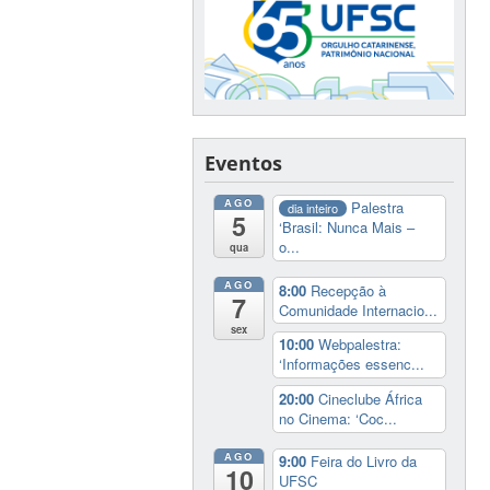
Eventos
AGO
Palestra
dia inteiro
5
‘Brasil: Nunca Mais –
o...
qua
AGO
8:00
Recepção à
7
Comunidade Internacio...
sex
10:00
Webpalestra:
‘Informações essenc...
20:00
Cineclube África
no Cinema: ‘Coc...
AGO
9:00
Feira do Livro da
10
UFSC