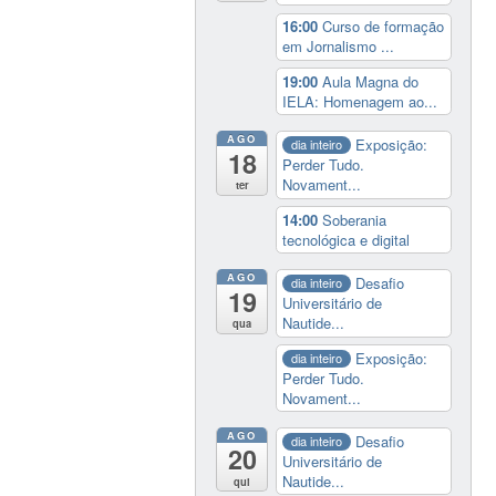
16:00
Curso de formação
em Jornalismo ...
19:00
Aula Magna do
IELA: Homenagem ao...
AGO
Exposição:
dia inteiro
18
Perder Tudo.
Novament...
ter
14:00
Soberania
tecnológica e digital
AGO
Desafio
dia inteiro
19
Universitário de
Nautide...
qua
Exposição:
dia inteiro
Perder Tudo.
Novament...
AGO
Desafio
dia inteiro
20
Universitário de
Nautide...
qui