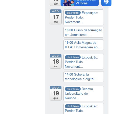
sáb
AGO
Exposição:
dia inteiro
17
Perder Tudo.
Novament...
seg
16:00
Curso de formação
em Jornalismo ...
19:00
Aula Magna do
IELA: Homenagem ao...
AGO
Exposição:
dia inteiro
18
Perder Tudo.
Novament...
ter
14:00
Soberania
tecnológica e digital
AGO
Desafio
dia inteiro
19
Universitário de
Nautide...
qua
Exposição:
dia inteiro
Perder Tudo.