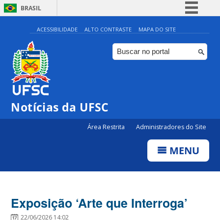
BRASIL
Simplifique!
ACESSIBILIDADE
ALTO CONTRASTE
MAPA DO SITE
Comunica BR
Participe
Acesso à informação
Legislação
Notícias da UFSC
Canais
Área Restrita
Administradores do Site
MENU
Exposição ‘Arte que Interroga’
22/06/2026 14:02