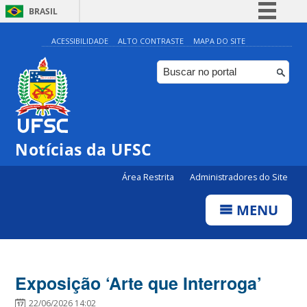
BRASIL
Simplifique!
ACESSIBILIDADE
ALTO CONTRASTE
MAPA DO SITE
Comunica BR
Participe
Acesso à informação
Legislação
Notícias da UFSC
Canais
Área Restrita
Administradores do Site
MENU
Exposição ‘Arte que Interroga’
22/06/2026 14:02