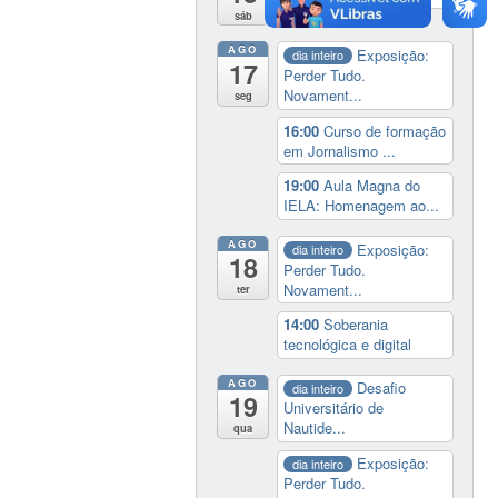
sáb
AGO
Exposição:
dia inteiro
17
Perder Tudo.
Novament...
seg
16:00
Curso de formação
em Jornalismo ...
19:00
Aula Magna do
IELA: Homenagem ao...
AGO
Exposição:
dia inteiro
18
Perder Tudo.
Novament...
ter
14:00
Soberania
tecnológica e digital
AGO
Desafio
dia inteiro
19
Universitário de
Nautide...
qua
Exposição:
dia inteiro
Perder Tudo.