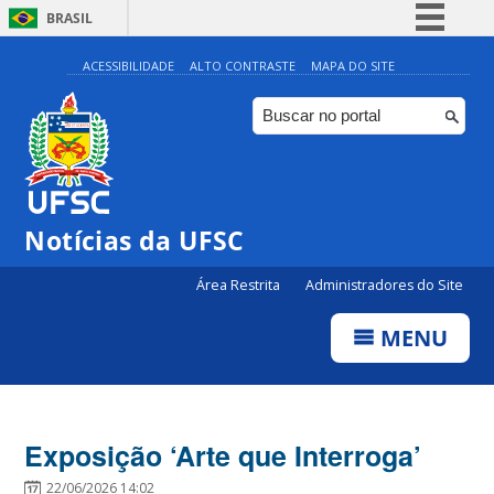
BRASIL
Simplifique!
ACESSIBILIDADE
ALTO CONTRASTE
MAPA DO SITE
Comunica BR
Participe
Acesso à informação
Legislação
Notícias da UFSC
Canais
Área Restrita
Administradores do Site
MENU
Exposição ‘Arte que Interroga’
22/06/2026 14:02