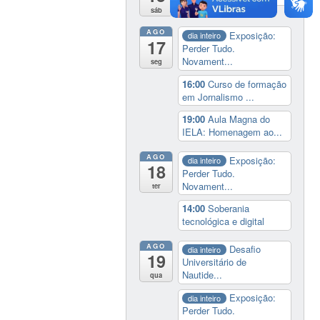
sáb
AGO
Exposição:
dia inteiro
17
Perder Tudo.
Novament...
seg
16:00
Curso de formação
em Jornalismo ...
19:00
Aula Magna do
IELA: Homenagem ao...
AGO
Exposição:
dia inteiro
18
Perder Tudo.
Novament...
ter
14:00
Soberania
tecnológica e digital
AGO
Desafio
dia inteiro
19
Universitário de
Nautide...
qua
Exposição:
dia inteiro
Perder Tudo.